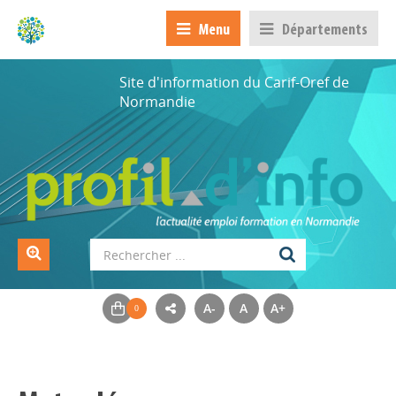
Menu
Départements
Site d'information du Carif-Oref de
Normandie
A-
A
A+