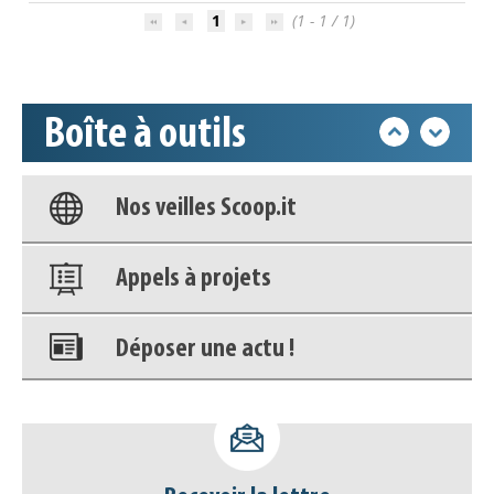
1
(1 - 1 / 1)
Accéder à son compte - (Se
déconnecter)
Boîte à outils
Base documentaire
Nos veilles Scoop.it
Appels à projets
Déposer une actu !
Accéder à son compte - (Se
déconnecter)
Base documentaire