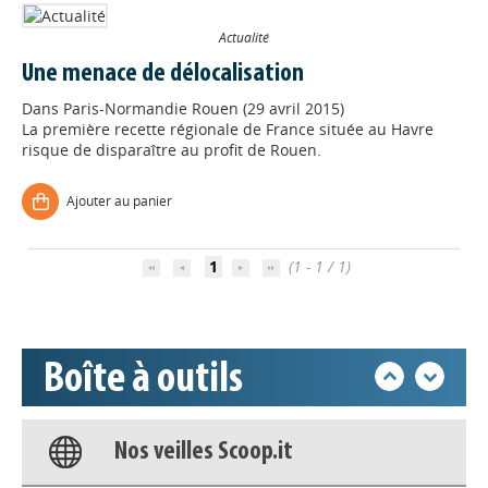
Actualité
Une menace de délocalisation
Dans
Paris-Normandie Rouen (29 avril 2015)
La première recette régionale de France située au Havre
risque de disparaître au profit de Rouen.
Appels à projets
Ajouter au panier
Déposer une actu !
1
(1 - 1 / 1)
Accéder à son compte - (Se
déconnecter)
Boîte à outils
Base documentaire
Nos veilles Scoop.it