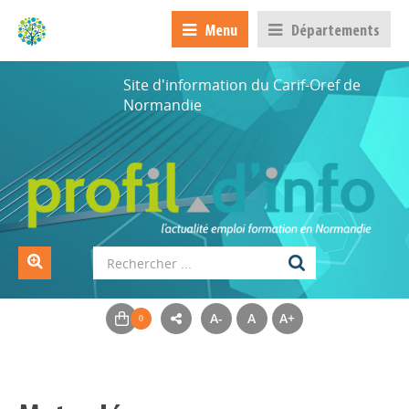
Menu
Départements
Site d'information du Carif-Oref de
Normandie
A-
A
A+