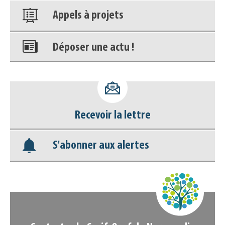
Appels à projets
Déposer une actu !
Accéder à son compte - (Se
déconnecter)
Recevoir la lettre
Base documentaire
S'abonner aux alertes
Nos veilles Scoop.it
Appels à projets