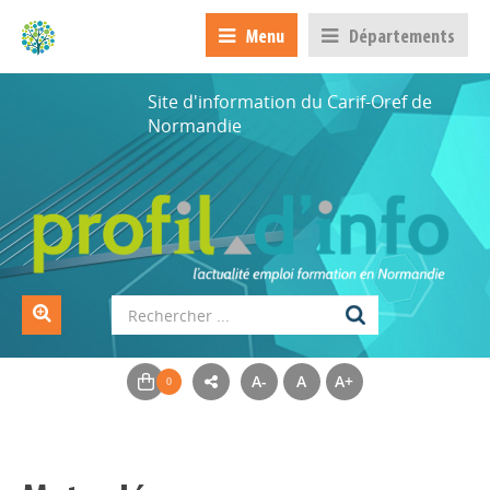
Menu
Départements
Site d'information du Carif-Oref de
Normandie
A-
A
A+