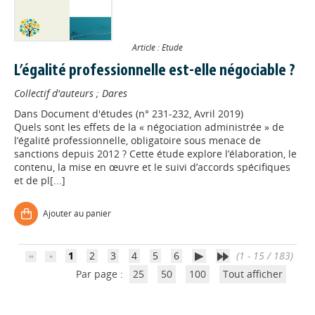
Article : Etude
L’égalité professionnelle est-elle négociable ?
Collectif d'auteurs
;
Dares
Dans
Document d'études (n° 231-232, Avril 2019)
Quels sont les effets de la « négociation administrée » de
l’égalité professionnelle, obligatoire sous menace de
Appels à projets
sanctions depuis 2012 ? Cette étude explore l’élaboration, le
contenu, la mise en œuvre et le suivi d’accords spécifiques
et de pl[...]
Déposer une actu !
Ajouter au panier
Accéder à son compte - (Se
déconnecter)
1
2
3
4
5
6
(1 - 15 / 183)
Par page :
25
50
100
Tout afficher
Base documentaire