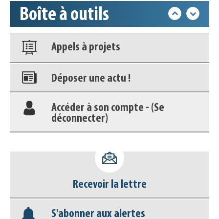
Boîte à outils
Nos veilles Scoop.it
Appels à projets
Déposer une actu !
Accéder à son compte - (Se
déconnecter)
Base documentaire
Nos veilles Scoop.it
Recevoir la lettre
Appels à projets
S'abonner aux alertes