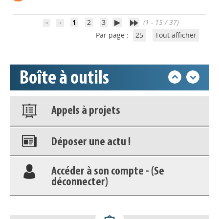
Accéder à son compte - (Se
déconnecter)
1
2
3
(1 - 15 / 37)
Par page :
25
Tout afficher
Base documentaire
Boîte à outils
Nos veilles Scoop.it
Appels à projets
Déposer une actu !
Accéder à son compte - (Se
déconnecter)
Base documentaire