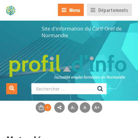
Menu
Départements
Site d'information du Carif-Oref de
Normandie
A-
A
A+