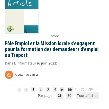
Article
Pôle Emploi et la Mission locale s'engagent
pour la formation des demandeurs d'emploi
Appels à projets
au Tréport
Dans
L'informateur (6 juin 2022)
Déposer une actu !
Ajouter au panier
Accéder à son compte - (Se
déconnecter)
1
2
3
4
(1 - 25 / 79)
Par page :
25
50
Tout afficher
Base documentaire