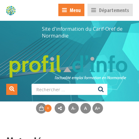
Menu
Départements
Site d'information du Carif-Oref de
Normandie
A-
A
A+