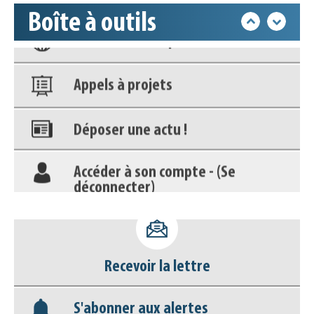
Boîte à outils
Nos veilles Scoop.it
Appels à projets
Déposer une actu !
Accéder à son compte - (Se
déconnecter)
Base documentaire
Nos veilles Scoop.it
Recevoir la lettre
Appels à projets
S'abonner aux alertes