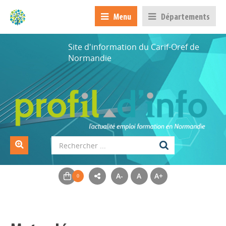
Menu
Départements
Site d'information du Carif-Oref de
Normandie
A-
A
A+