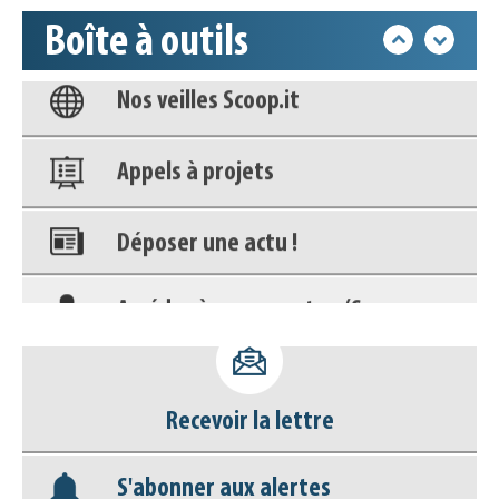
Boîte à outils
Nos veilles Scoop.it
Appels à projets
Déposer une actu !
Accéder à son compte - (Se
déconnecter)
Base documentaire
Nos veilles Scoop.it
Recevoir la lettre
S'abonner aux alertes
Appels à projets