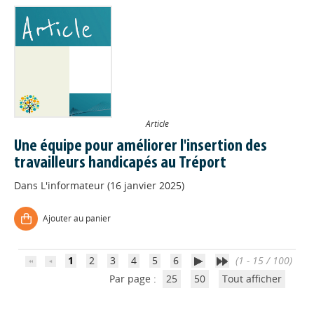
Article
Une équipe pour améliorer l'insertion des
travailleurs handicapés au Tréport
Appels à projets
Dans
L'informateur (16 janvier 2025)
Déposer une actu !
Ajouter au panier
Accéder à son compte - (Se
1
2
3
4
5
6
(1 - 15 / 100)
déconnecter)
Par page :
25
50
Tout afficher
Base documentaire