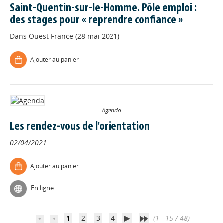
Saint-Quentin-sur-le-Homme. Pôle emploi :
des stages pour « reprendre confiance »
Dans
Ouest France (28 mai 2021)
Ajouter au panier
Agenda
Les rendez-vous de l'orientation
02/04/2021
Appels à projets
Ajouter au panier
Déposer une actu !
En ligne
Accéder à son compte - (Se
déconnecter)
1
2
3
4
(1 - 15 / 48)