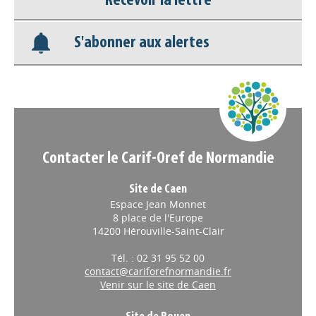
Recevoir la lettre
Appels à projets
S'abonner aux alertes
Contacter le Carif-Oref de Normandie
Site de Caen
Espace Jean Monnet
8 place de l'Europe
14200 Hérouville-Saint-Clair
Tél. : 02 31 95 52 00
contact@cariforefnormandie.fr
Venir sur le site de Caen