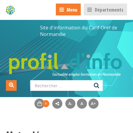
Menu
Départements
Site d'information du Carif-Oref de
Normandie
A-
A
A+