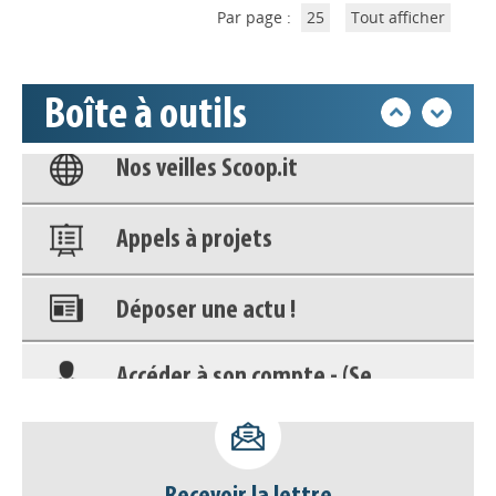
Par page :
25
Tout afficher
Base documentaire
Boîte à outils
Nos veilles Scoop.it
Appels à projets
Déposer une actu !
Accéder à son compte - (Se
déconnecter)
Base documentaire
Nos veilles Scoop.it