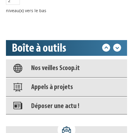
Déposer une actu !
niveau(x) vers le bas
Accéder à son compte - (Se
déconnecter)
Boîte à outils
Base documentaire
Nos veilles Scoop.it
Appels à projets
Déposer une actu !
Accéder à son compte - (Se
déconnecter)