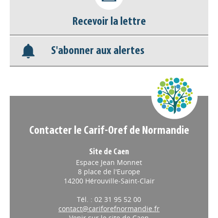
Recevoir la lettre
Base documentaire
S'abonner aux alertes
Nos veilles Scoop.it
Appels à projets
Contacter le Carif-Oref de Normandie
Site de Caen
Espace Jean Monnet
8 place de l'Europe
14200 Hérouville-Saint-Clair
Tél. : 02 31 95 52 00
contact@cariforefnormandie.fr
Venir sur le site de Caen