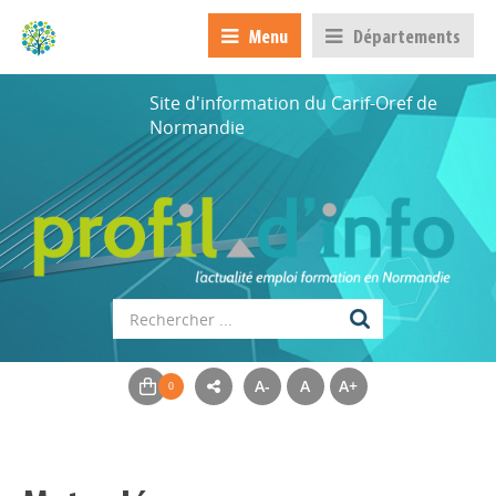
Menu
Départements
Site d'information du Carif-Oref de
Normandie
A-
A
A+