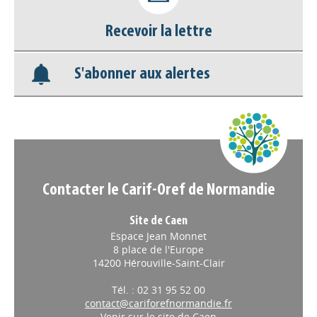
Recevoir la lettre
Base documentaire
S'abonner aux alertes
Nos veilles Scoop.it
Appels à projets
Contacter le Carif-Oref de Normandie
Site de Caen
Espace Jean Monnet
8 place de l'Europe
14200 Hérouville-Saint-Clair
Tél. : 02 31 95 52 00
contact@cariforefnormandie.fr
Venir sur le site de Caen