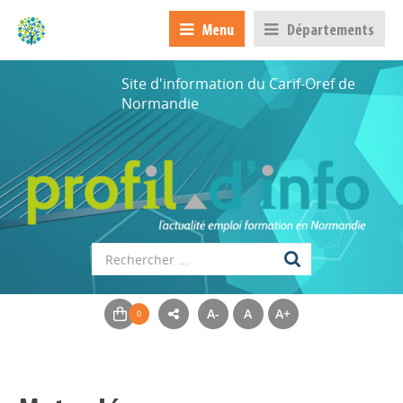
Menu
Départements
Site d'information du Carif-Oref de
Normandie
A-
A
A+