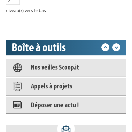
Déposer une actu !
niveau(x) vers le bas
Accéder à son compte - (Se
déconnecter)
Boîte à outils
Base documentaire
Nos veilles Scoop.it
Appels à projets
Déposer une actu !
Accéder à son compte - (Se
déconnecter)