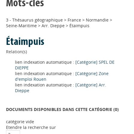
Mots-clés
3 - Thésaurus géographique
>
France
>
Normandie
>
Seine-Maritime
>
Arr. Dieppe
>
Étaimpuis
Étaimpuis
Relation(s)
lien indexation automatique :
[Catégorie] SPEL DE
Appels à projets
DIEPPE
lien indexation automatique :
[Catégorie] Zone
d'emploi Rouen
lien indexation automatique :
[Catégorie] Arr.
Déposer une actu !
Dieppe
Accéder à son compte - (Se
DOCUMENTS DISPONIBLES DANS CETTE CATÉGORIE (
0
)
déconnecter)
catégorie vide
Etendre la recherche sur
Base documentaire