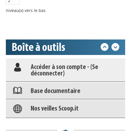
niveau(x) vers le bas
Nos veilles Scoop.it
Appels à projets
Boîte à outils
Déposer une actu !
Accéder à son compte - (Se
déconnecter)
Base documentaire
Nos veilles Scoop.it
Appels à projets