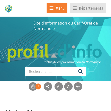
Menu
Départements
Site d'information du Carif-Oref de
Normandie
A-
A
A+