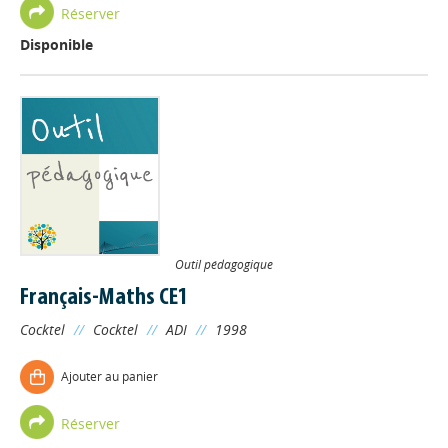
Réserver
Disponible
Outil pédagogique
Français-Maths CE1
Cocktel
//
Cocktel
//
ADI
//
1998
Ajouter au panier
Réserver