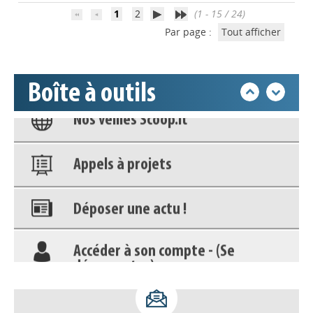
déconnecter)
1
2
(1 - 15 / 24)
Par page :
Tout afficher
Base documentaire
Boîte à outils
Nos veilles Scoop.it
Appels à projets
Déposer une actu !
Accéder à son compte - (Se
déconnecter)
Base documentaire