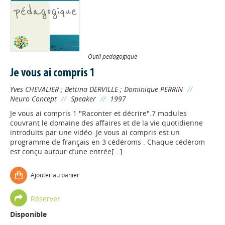
Outil pédagogique
Je vous ai compris 1
Yves CHEVALIER
;
Bettina DERVILLE
;
Dominique PERRIN
//
Neuro Concept
//
Speaker
//
1997
Je vous ai compris 1 "Raconter et décrire".7 modules
couvrant le domaine des affaires et de la vie quotidienne
introduits par une vidéo. Je vous ai compris est un
programme de français en 3 cédéroms . Chaque cédérom
est conçu autour d’une entrée[...]
Appels à projets
Ajouter au panier
Déposer une actu !
Réserver
Disponible
Accéder à son compte - (Se