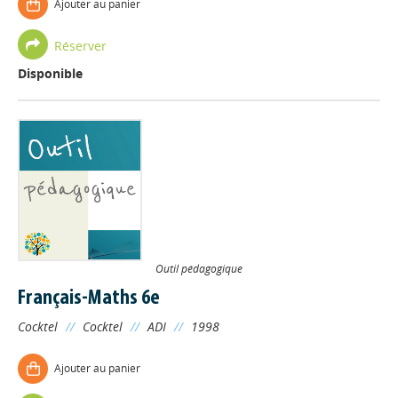
Ajouter au panier
Réserver
Disponible
Outil pédagogique
Français-Maths 6e
Cocktel
//
Cocktel
//
ADI
//
1998
Ajouter au panier