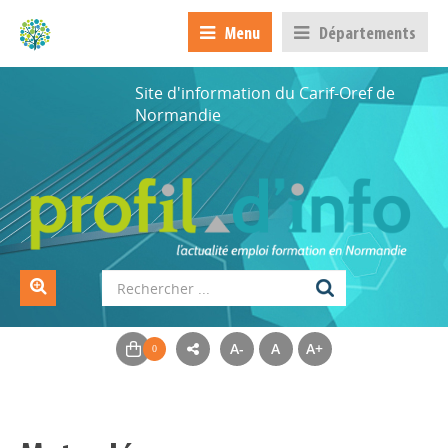
Menu
Départements
Site d'information du Carif-Oref de
Normandie
A-
A
A+