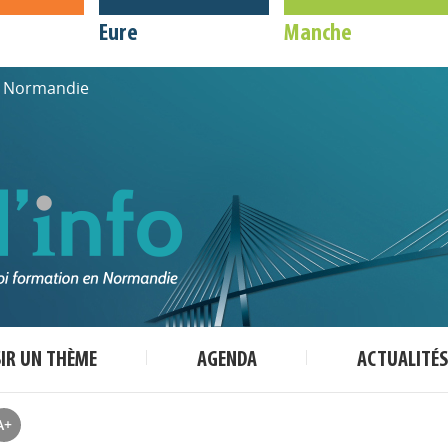
Eure
Manche
de Normandie
SIR UN THÈME
AGENDA
ACTUALITÉS
A+