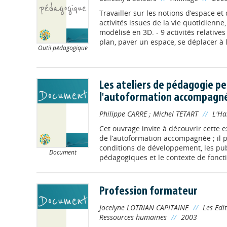
Travailler sur les notions d’espace e
activités issues de la vie quotidienn
modélisé en 3D. - 9 activités relatives 
plan, paver un espace, se déplacer à l
Outil pédagogique
Les ateliers de pédagogie p
l'autoformation accompagné
Philippe CARRE
;
Michel TETART
//
L'H
Cet ouvrage invite à découvrir cette
de l’autoformation accompagnée ; il pr
conditions de développement, les pub
Document
pédagogiques et le contexte de fonctio
Profession formateur
Jocelyne LOTRIAN CAPITAINE
//
Les Edi
Ressources humaines
//
2003