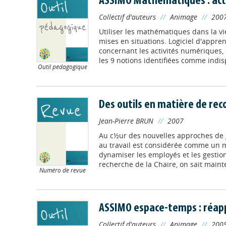
ASSIMO Mathématiques : act
Collectif d'auteurs
//
Animage
//
200
Utiliser les mathématiques dans la vi
mises en situations. Logiciel d'appre
concernant les activités numériques, c
les 9 notions identifiées comme indis
Outil pédagogique
Des outils en matière de rec
Jean-Pierre BRUN
//
2007
Au c½ur des nouvelles approches de 
au travail est considérée comme un 
dynamiser les employés et les gestion
recherche de la Chaire, on sait maint
Numéro de revue
ASSIMO espace-temps : réapp
Collectif d'auteurs
//
Animage
//
200