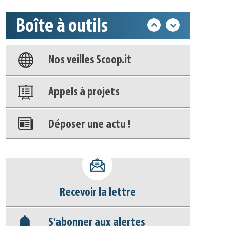
Base documentaire
Boîte à outils
Nos veilles Scoop.it
Appels à projets
Déposer une actu !
Accéder à son compte - (Se
déconnecter)
Base documentaire
Recevoir la lettre
Nos veilles Scoop.it