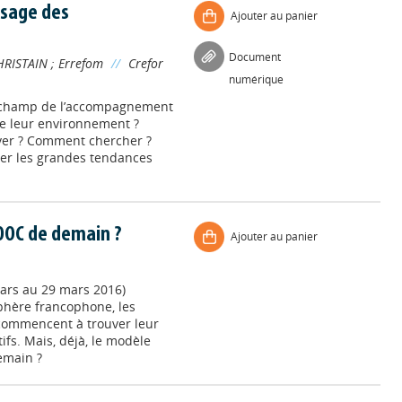
usage des
Ajouter au panier
Document
HRISTAIN
;
Errefom
//
Crefor
numérique
e champ de l’accompagnement
te leur environnement ?
uver ? Comment chercher ?
er les grandes tendances
MOOC de demain ?
Ajouter au panier
mars au 29 mars 2016)
sphère francophone, les
 commencent à trouver leur
ifs. Mais, déjà, le modèle
emain ?