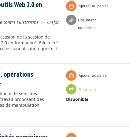
outils Web 2.0 en
Ajouter au panier
Document
e contre l'illettrisme
//
Crefor
numérique
’occasion de la session de
2.0 en formation". Elle a été
rofessionnalisation qui s’est
n, opérations
Ajouter au panier
7
Réserver
tion et le sens des
 travail proposant des
Disponible
ces de manipulation.