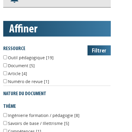
S'abonner aux alertes
Appels à projets
affiner
RESSOURCE
Outil pédagogique
[19]
Document
[5]
Article
[4]
Numéro de revue
[1]
NATURE DU DOCUMENT
THÈME
Ingénierie formation / pédagogie
[8]
Savoirs de base / Illettrisme
[5]