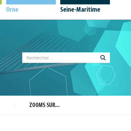
Orne
Seine-Maritime
Appels à projets
Déposer une actu !
ZOOMS SUR...
Accéder à son compte - (Se
déconnecter)