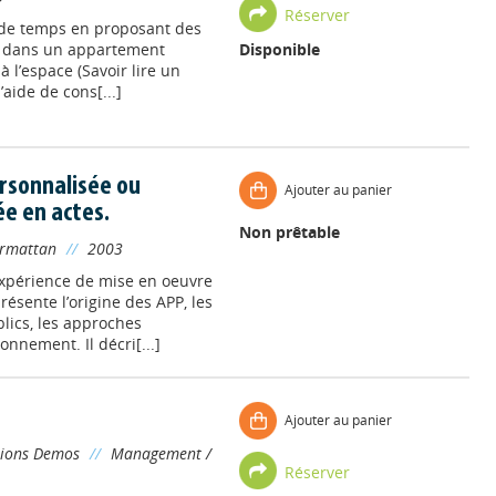
Réserver
t de temps en proposant des
e, dans un appartement
Disponible
à l’espace (Savoir lire un
’aide de cons[...]
ersonnalisée ou
Ajouter au panier
e en actes.
Non prêtable
armattan
//
2003
 expérience de mise en oeuvre
ésente l’origine des APP, les
lics, les approches
nnement. Il décri[...]
Ajouter au panier
tions Demos
//
Management /
Réserver