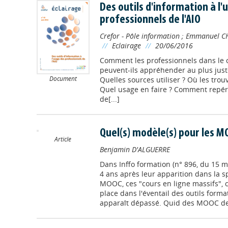
Des outils d'information à l'
professionnels de l'AIO
Crefor - Pôle information
;
Emmanuel C
//
Eclairage
//
20/06/2016
Comment les professionnels dans l
peuvent-ils appréhender au plus jus
Document
Quelles sources utiliser ? Où les tro
Quel usage en faire ? Comment repér
de[...]
Quel(s) modèle(s) pour les 
Article
Benjamin D'ALGUERRE
Dans
Inffo formation (n° 896, du 15 
4 ans après leur apparition dans la 
MOOC, ces "cours en ligne massifs",
place dans l'éventail des outils format
apparaît dépassé. Quid des MOOC d