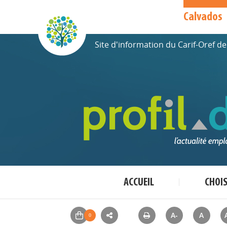
Calvados
Site d'information du Carif-Oref 
ACCUEIL
CHOI
A-
A