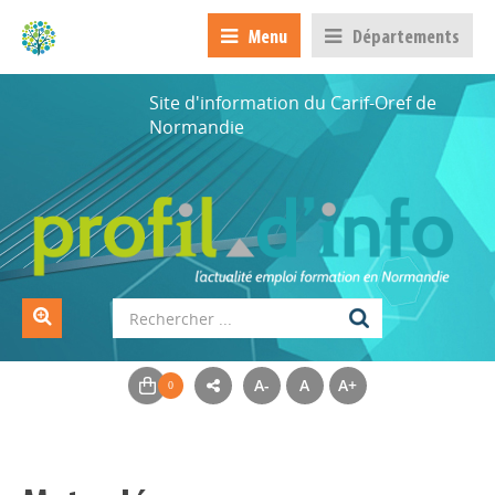
Menu
Départements
Site d'information du Carif-Oref de
Normandie
A-
A
A+