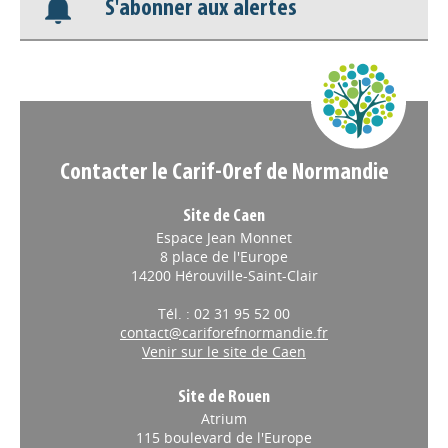
S'abonner aux alertes
Nos veilles Scoop.it
Appels à projets
Contacter le Carif-Oref de Normandie
Site de Caen
Espace Jean Monnet
8 place de l'Europe
14200 Hérouville-Saint-Clair
Tél. : 02 31 95 52 00
contact@cariforefnormandie.fr
Venir sur le site de Caen
Site de Rouen
Atrium
115 boulevard de l'Europe