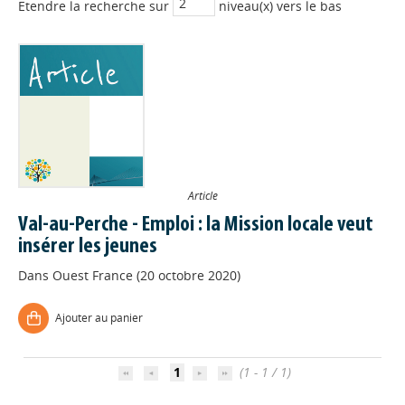
Etendre la recherche sur
niveau(x) vers le bas
Article
Val-au-Perche - Emploi : la Mission locale veut
insérer les jeunes
Dans
Ouest France (20 octobre 2020)
Appels à projets
Ajouter au panier
Déposer une actu !
1
(1 - 1 / 1)
Accéder à son compte - (Se