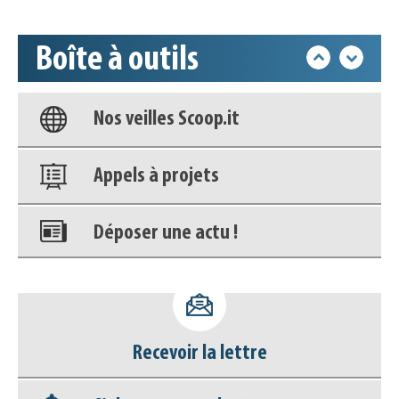
déconnecter)
Boîte à outils
Base documentaire
Nos veilles Scoop.it
Appels à projets
Déposer une actu !
Accéder à son compte - (Se
déconnecter)
Recevoir la lettre
Base documentaire