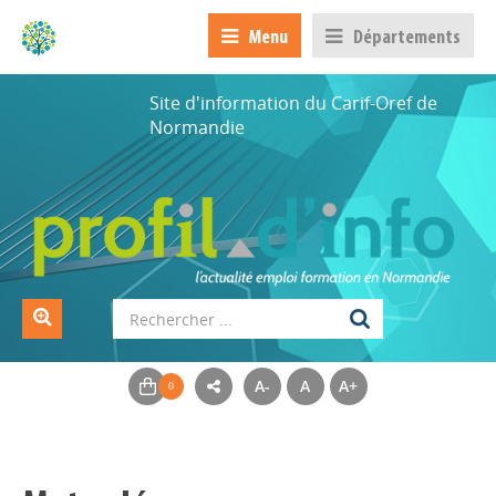
Menu
Départements
Site d'information du Carif-Oref de
Normandie
A-
A
A+