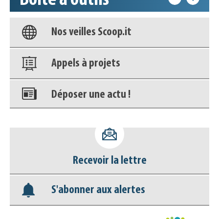
Boîte à outils
Base documentaire
Nos veilles Scoop.it
Appels à projets
Déposer une actu !
Accéder à son compte - (Se
déconnecter)
Recevoir la lettre
Base documentaire
S'abonner aux alertes
Nos veilles Scoop.it