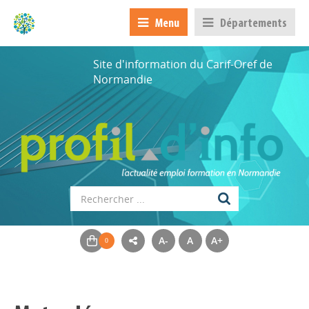
Menu
Départements
Site d'information du Carif-Oref de
Normandie
A-
A
A+