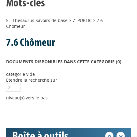
Mots-clés
5 - Thésaurus Savoirs de base
>
7. PUBLIC
>
7.6
Chômeur
7.6 Chômeur
DOCUMENTS DISPONIBLES DANS CETTE CATÉGORIE (
0
)
catégorie vide
Appels à projets
Etendre la recherche sur
Déposer une actu !
niveau(x) vers le bas
Accéder à son compte - (Se
déconnecter)