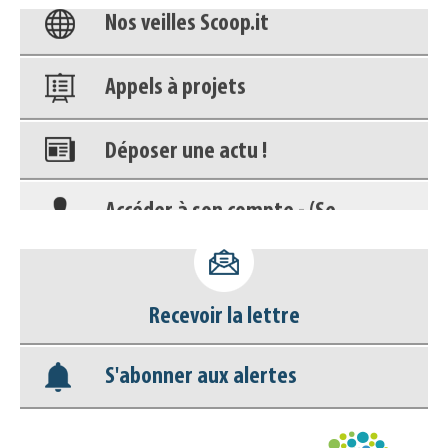
Appels à projets
Déposer une actu !
Accéder à son compte - (Se
déconnecter)
Base documentaire
Nos veilles Scoop.it
Recevoir la lettre
Appels à projets
S'abonner aux alertes