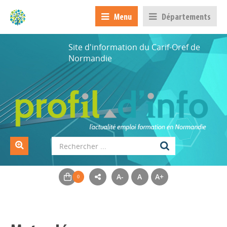
Menu
Départements
Site d'information du Carif-Oref de
Normandie
A-
A
A+