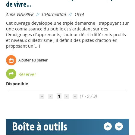
de vivre...
Anne VINERIER
//
L'Harmattan
//
1994
Cet ouvrage développe une triple démarche : s'appuyant sur
une connaissance du public et s'articulant sur des
témoignages d'apprenants, l'auteur décrit différents profils
et niveaux d'illettrisme ; il définit des pistes d'action en
proposant un[...]
Appels à projets
Ajouter au panier
Déposer une actu !
Réserver
Disponible
Accéder à son compte - (Se
déconnecter)
1
(1 - 9 / 9)
Base documentaire
Boîte à outils
Nos veilles Scoop.it