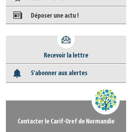
Déposer une actu !
Accéder à son compte - (Se
déconnecter)
Recevoir la lettre
Base documentaire
S'abonner aux alertes
Nos veilles Scoop.it
Appels à projets
Contacter le Carif-Oref de Normandie