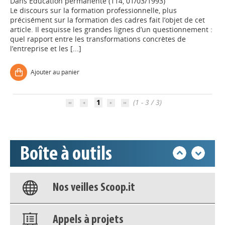
Dans
Education permanente (114, 01/03/1993)
Le discours sur la formation professionnelle, plus
précisément sur la formation des cadres fait l’objet de cet
article. Il esquisse les grandes lignes d’un questionnement :
quel rapport entre les transformations concrètes de
l’entreprise et les [...]
Appels à projets
Ajouter au panier
Déposer une actu !
1
(1 - 3 / 3)
Accéder à son compte - (Se
déconnecter)
Boîte à outils
Base documentaire
Nos veilles Scoop.it
Appels à projets