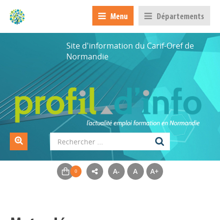
Menu
Départements
Site d'information du Carif-Oref de
Normandie
A-
A
A+