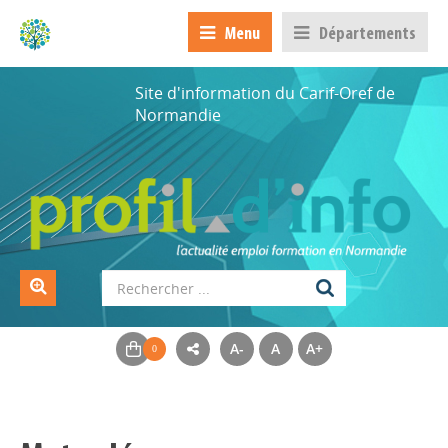
Menu
Départements
Site d'information du Carif-Oref de
Normandie
A-
A
A+