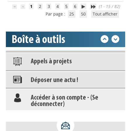
déconnecter)
1
2
3
4
5
6
(1 - 15 / 82)
Par page :
25
50
Tout afficher
Base documentaire
Boîte à outils
Nos veilles Scoop.it
Appels à projets
Déposer une actu !
Accéder à son compte - (Se
déconnecter)
Base documentaire