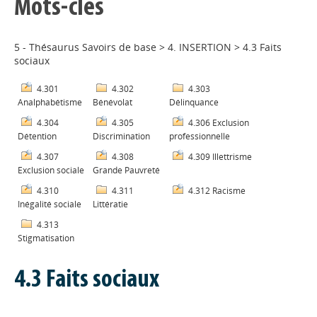
Mots-clés
5 - Thésaurus Savoirs de base
>
4. INSERTION
>
4.3 Faits
sociaux
4.301
4.302
4.303
Analphabétisme
Bénévolat
Délinquance
4.304
4.305
4.306 Exclusion
Détention
Discrimination
professionnelle
4.307
4.308
4.309 Illettrisme
Exclusion sociale
Grande Pauvreté
4.310
4.311
4.312 Racisme
Inégalité sociale
Littératie
4.313
Stigmatisation
4.3 Faits sociaux