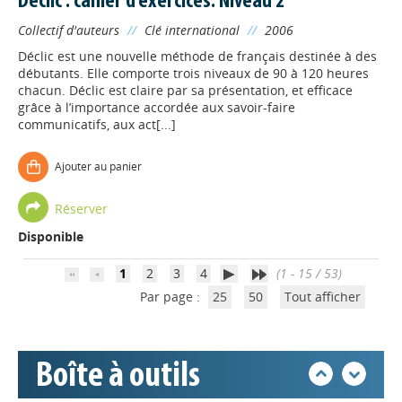
Déclic : cahier d'exercices. Niveau 2
Collectif d'auteurs
//
Clé international
//
2006
Déclic est une nouvelle méthode de français destinée à des
débutants. Elle comporte trois niveaux de 90 à 120 heures
chacun. Déclic est claire par sa présentation, et efficace
grâce à l’importance accordée aux savoir-faire
communicatifs, aux act[...]
Appels à projets
Ajouter au panier
Déposer une actu !
Réserver
Disponible
Accéder à son compte - (Se
déconnecter)
1
2
3
4
(1 - 15 / 53)
Par page :
25
50
Tout afficher
Base documentaire
Boîte à outils
Nos veilles Scoop.it