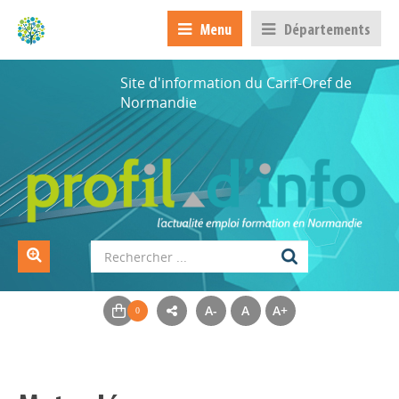
Menu
Départements
Site d'information du Carif-Oref de
Normandie
A-
A
A+