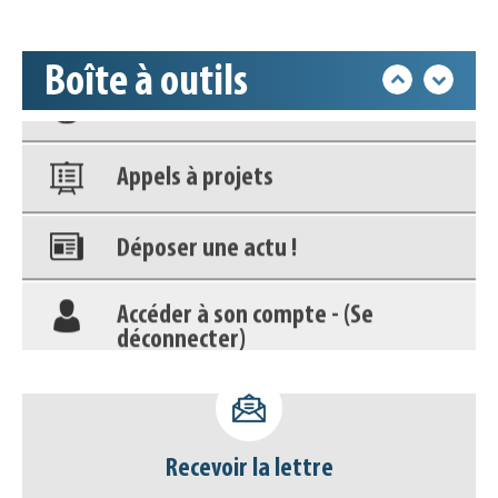
Base documentaire
Boîte à outils
Nos veilles Scoop.it
Appels à projets
Déposer une actu !
Accéder à son compte - (Se
déconnecter)
Base documentaire
Nos veilles Scoop.it
Recevoir la lettre