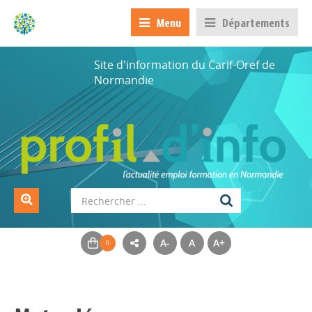
Menu
Départements
Site d'information du Carif-Oref de
Normandie
A-
A
A+