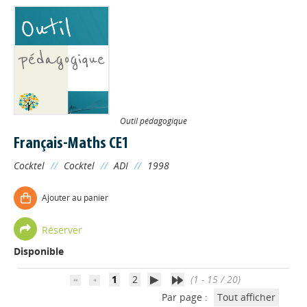
Outil pédagogique
Français-Maths CE1
Cocktel
//
Cocktel
//
ADI
//
1998
Appels à projets
Ajouter au panier
Déposer une actu !
Réserver
Disponible
Accéder à son compte - (Se
déconnecter)
1
2
(1 - 15 / 20)
Par page :
Tout afficher