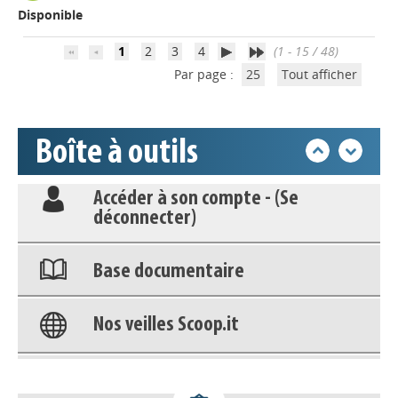
Disponible
Appels à projets
1
2
3
4
(1 - 15 / 48)
Par page :
25
Tout afficher
Déposer une actu !
Accéder à son compte - (Se
Boîte à outils
déconnecter)
Base documentaire
Nos veilles Scoop.it
Appels à projets