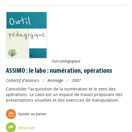
Appels à projets
Outil pédagogique
Déposer une actu !
ASSIMO : le labo : numération, opérations
Collectif d'auteurs
//
Animage
//
2007
Accéder à son compte - (Se
déconnecter)
Consolider l'acquisition de la numération et le sens des
opérations. Le Labo est un espace de travail proposant des
présentations visuelles et des exercices de manipulation.
Base documentaire
Ajouter au panier
Nos veilles Scoop.it
Réserver