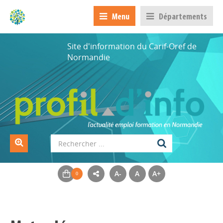
Menu
Départements
Site d'information du Carif-Oref de
Normandie
A-
A
A+