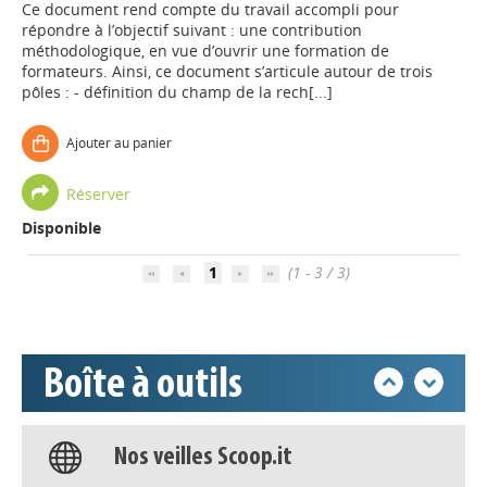
Ce document rend compte du travail accompli pour
répondre à l’objectif suivant : une contribution
méthodologique, en vue d’ouvrir une formation de
formateurs. Ainsi, ce document s’articule autour de trois
pôles : - définition du champ de la rech[...]
Ajouter au panier
Appels à projets
Réserver
Disponible
Déposer une actu !
1
(1 - 3 / 3)
Accéder à son compte - (Se
déconnecter)
Boîte à outils
Base documentaire
Nos veilles Scoop.it