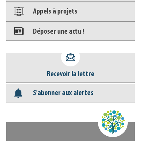
Appels à projets
Déposer une actu !
Accéder à son compte - (Se
déconnecter)
Recevoir la lettre
Base documentaire
S'abonner aux alertes
Nos veilles Scoop.it
Appels à projets