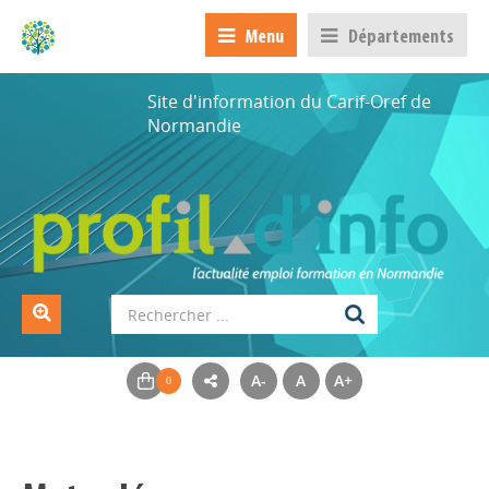
Menu
Départements
Site d'information du Carif-Oref de
Normandie
A-
A
A+