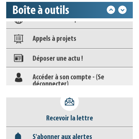
Boîte à outils
Nos veilles Scoop.it
Appels à projets
Déposer une actu !
Accéder à son compte - (Se
déconnecter)
Base documentaire
Nos veilles Scoop.it
Recevoir la lettre
Appels à projets
S'abonner aux alertes