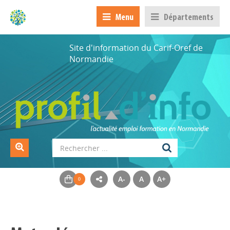
Menu
Départements
Site d'information du Carif-Oref de
Normandie
A-
A
A+