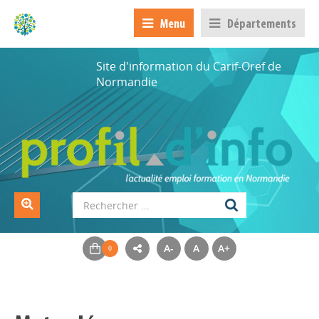
Menu
Départements
Site d'information du Carif-Oref de
Normandie
A-
A
A+