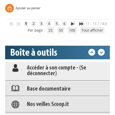
Nos veilles Scoop.it
Ajouter au panier
Appels à projets
1
2
3
4
5
6
(1 - 15 / 143)
Par page :
25
50
100
Tout afficher
Déposer une actu !
Boîte à outils
Accéder à son compte - (Se
déconnecter)
Base documentaire
Nos veilles Scoop.it
Appels à projets