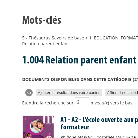
Mots-clés
5 - Thésaurus Savoirs de base
>
1. EDUCATION, FORMAT
Relation parent enfant
1.004 Relation parent enfant
DOCUMENTS DISPONIBLES DANS CETTE CATÉGORIE (
2
Ajouter le résultat dans votre panier
Affiner la recherc
Etendre la recherche sur
niveau(x) vers le bas
A1 - A2 - L'école ouverte aux 
formateur
Philippe MARHIC
;
Dorothée ESCOUFIER