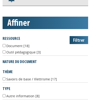
S'abonner aux alertes
Appels à projets
affiner
RESSOURCE
Document
[18]
Outil pédagogique
[3]
NATURE DU DOCUMENT
THÈME
Savoirs de base / Illettrisme
[17]
TYPE
Autre information
[8]