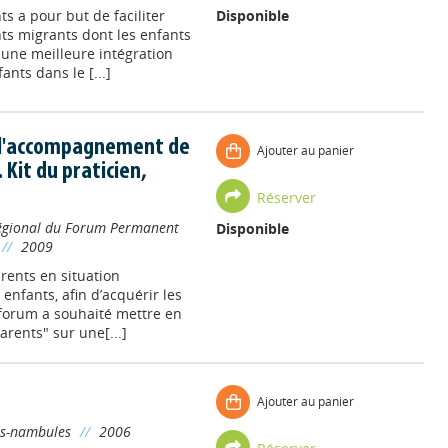
s a pour but de faciliter
Disponible
nts migrants dont les enfants
r une meilleure intégration
ants dans le [...]
 l'accompagnement de
Ajouter au panier
. Kit du praticien,
Réserver
Régional du Forum Permanent
Disponible
//
2009
arents en situation
 enfants, afin d’acquérir les
u forum a souhaité mettre en
arents" sur une[...]
Ajouter au panier
s-nambules
//
2006