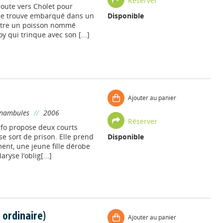
Réserver
 route vers Cholet pour
, se trouve embarqué dans un
Disponible
ontre un poisson nommé
y qui trinque avec son [...]
Ajouter au panier
nambules
//
2006
Réserver
ifo propose deux courts
se sort de prison. Elle prend
Disponible
ment, une jeune fille dérobe
ryse l’oblig[...]
 ordinaire)
Ajouter au panier