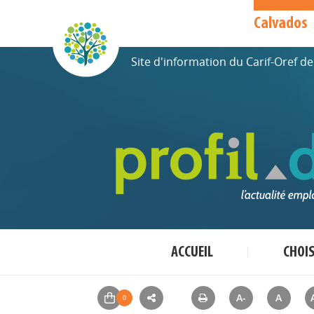
Calvados
Site d'information du Carif-Oref 
ACCUEIL
CHOI
A-
A