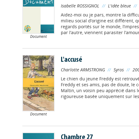
Isabelle ROSSIGNOL
//
L'idée bleue
//
Aidez-moi ou je pars, montre la diffic
milieu social d’origine est différent, 
regards portés sur le monde, l’impre
par l’autre, viennent parasiter l’amour 
Document
L'accusé
Charlotte ARMSTRONG
//
Syros
//
20
Le chien du jeune Freddy est retrouv
Freddy et ses amis, pas de doute, le
Maltin, un voisin peu apprécié dans 
rigoureuse basée uniquement sur les f
Document
Chambre 27