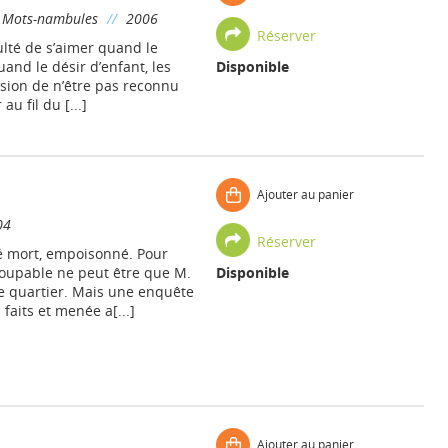
Mots-nambules
//
2006
Réserver
ulté de s’aimer quand le
quand le désir d’enfant, les
Disponible
ssion de n’être pas reconnu
au fil du [...]
Ajouter au panier
04
Réserver
é mort, empoisonné. Pour
 coupable ne peut être que M.
Disponible
le quartier. Mais une enquête
aits et menée a[...]
Ajouter au panier