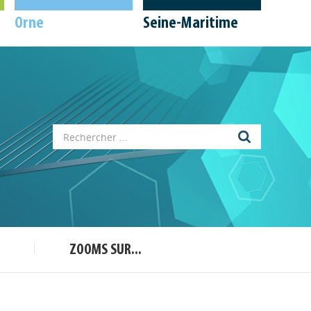
Orne
Seine-Maritime
Appels à projets
Déposer une actu !
ZOOMS SUR...
Accéder à son compte - (Se
déconnecter)