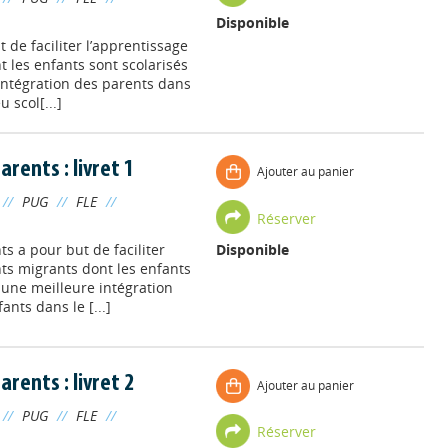
Disponible
 de faciliter l’apprentissage
 les enfants sont scolarisés
 intégration des parents dans
 scol[...]
arents : livret 1
Ajouter au panier
//
PUG
//
FLE
//
Réserver
s a pour but de faciliter
Disponible
nts migrants dont les enfants
r une meilleure intégration
ants dans le [...]
arents : livret 2
Ajouter au panier
//
PUG
//
FLE
//
Réserver