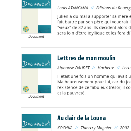
Louis ATANGANA
//
Editions du Rouer
Julien a du mal à supporter sa mère e
fait battre par son père qui voudrait 
"vieux" de 32 ans. Ils décident alors d
sera loin d’être idyllique et les fera d[.
Document
Lettres de mon moulin
Alphonse DAUDET
//
Hachette
//
Lectu
Il était une fois un homme qui avait u
Malheureusement pour lui, car du jou
l’existence de ce fabuleux trésor, il c
et la pauvreté.
Document
Au clair de la Louna
KOCHKA
//
Thierrry Magnier
//
2002