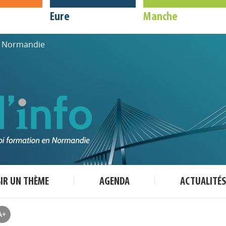
Eure
Manche
de Normandie
SIR UN THÈME
AGENDA
ACTUALITÉS
A+