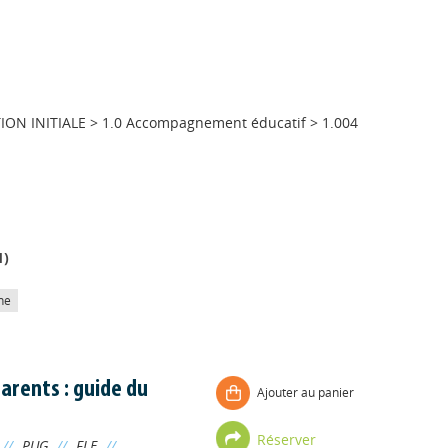
ION INITIALE
>
1.0 Accompagnement éducatif
>
1.004
1
)
he
parents : guide du
Ajouter au panier
Réserver
//
PUG
//
FLE
//