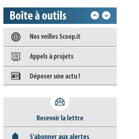
Base documentaire
Boîte à outils
Nos veilles Scoop.it
Appels à projets
Déposer une actu !
Accéder à son compte - (Se
déconnecter)
Base documentaire
Recevoir la lettre
Nos veilles Scoop.it