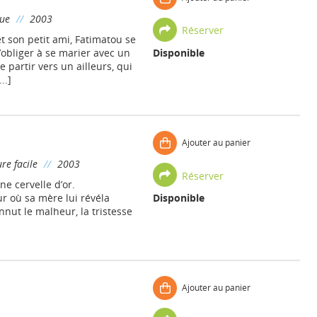
gue
//
2003
Réserver
t son petit ami, Fatimatou se
l’obliger à se marier avec un
Disponible
e partir vers un ailleurs, qui
..]
Ajouter au panier
re facile
//
2003
Réserver
ne cervelle d’or.
r où sa mère lui révéla
Disponible
onnut le malheur, la tristesse
Ajouter au panier