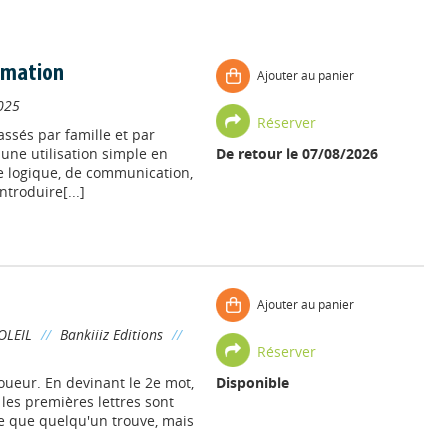
ormation
Ajouter au panier
025
Réserver
assés par famille et par
r une utilisation simple en
De retour le 07/08/2026
 logique, de communication,
ntroduire[...]
Ajouter au panier
OLEIL
//
Bankiiiz Editions
//
Réserver
oueur. En devinant le 2e mot,
Disponible
les premières lettres sont
à ce que quelqu'un trouve, mais