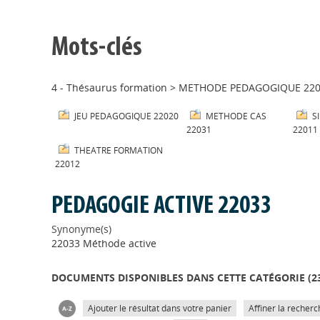
Mots-clés
4 - Thésaurus formation
>
METHODE PEDAGOGIQUE 220
JEU PEDAGOGIQUE 22020
METHODE CAS
S
22031
22011
THEATRE FORMATION
22012
PEDAGOGIE ACTIVE 22033
Synonyme(s)
22033 Méthode active
DOCUMENTS DISPONIBLES DANS CETTE CATÉGORIE (
2
Ajouter le résultat dans votre panier
Affiner la recherc