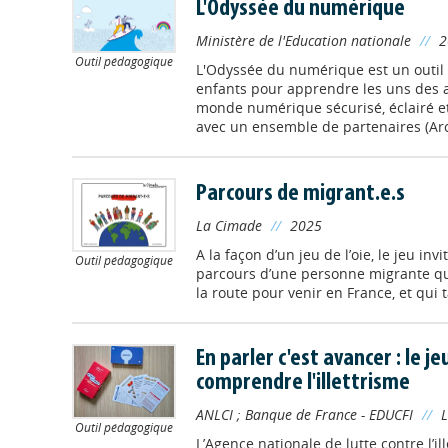
L'Odyssée du numérique
Ministère de l'Education nationale
//
2
Outil pédagogique
L'Odyssée du numérique est un outil 
enfants pour apprendre les uns des 
monde numérique sécurisé, éclairé et b
avec un ensemble de partenaires (Arco
Parcours de migrant.e.s
La Cimade
//
2025
A la façon d’un jeu de l’oie, le jeu inv
Outil pédagogique
parcours d’une personne migrante qui
la route pour venir en France, et qui t
En parler c'est avancer : le j
comprendre l'illettrisme
ANLCI
;
Banque de France - EDUCFI
//
L
Outil pédagogique
L’Agence nationale de lutte contre l’il