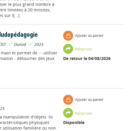
liser le plus grand nombre à
 être limitées à 20 minutes,
 sur l[...]
a ludopédagogie
Ajouter au panier
OST
//
Dunod
//
2025
Réserver
main et permet de : - utiliser
ormation - détourner des jeux
De retour le 04/08/2026
Ajouter au panier
025
Réserver
a manipulation d'objets. Ils
caractéristiques physiques
Disponible
r utilisation familière ou non.