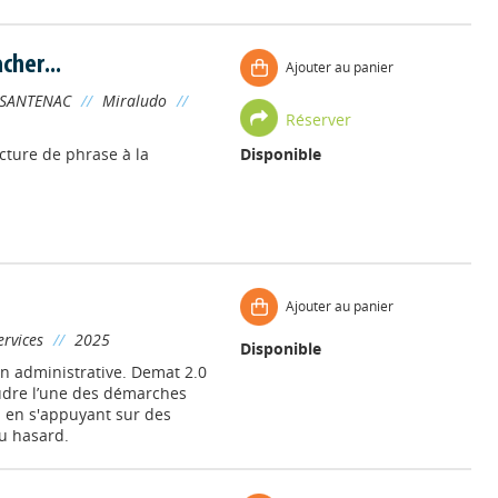
cher...
Ajouter au panier
 SANTENAC
//
Miraludo
//
Réserver
cture de phrase à la
Disponible
Ajouter au panier
ervices
//
2025
Disponible
on administrative. Demat 2.0
oudre l’une des démarches
d en s'appuyant sur des
au hasard.