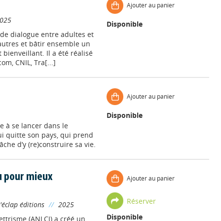
Ajouter au panier
025
Disponible
de dialogue entre adultes et
autres et bâtir ensemble un
ienveillant. Il a été réalisé
m, CNIL, Tra[...]
Ajouter au panier
Disponible
ite à se lancer dans le
 quitte son pays, qui prend
âche d’y (re)construire sa vie.
eu pour mieux
Ajouter au panier
Réserver
'éclap éditions
//
2025
Disponible
lettrisme (ANLCI) a créé un