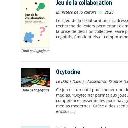
Jeu de la collaboration
Ministère de la culture
//
2025
Le « Jeu de la collaboration » s’adress
recherche de leviers permettant d’amé
la prise de décision collective. Faire
cognitifs, émotionnels et comportemen
Outil pédagogique
Ocytocine
Le Dôme (Caen)
;
Association Kruptos (C
Ce jeu est un outil pour mener une 
Outil pédagogique
médias. “Ocytocine” permet aux joueu
compétences essentielles pour navig
médias modernes. Grâce à des scénarios
encour[...]