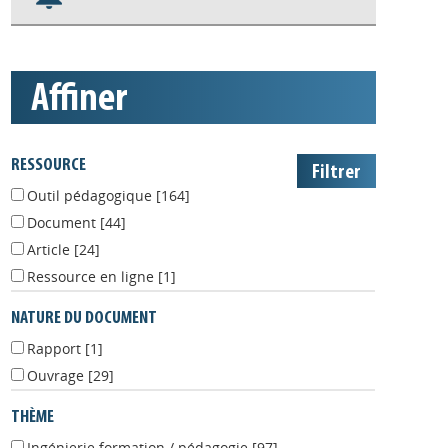
S'abonner aux alertes
Appels à projets
affiner
RESSOURCE
Outil pédagogique
[164]
Document
[44]
Article
[24]
Ressource en ligne
[1]
NATURE DU DOCUMENT
Rapport
[1]
Ouvrage
[29]
THÈME