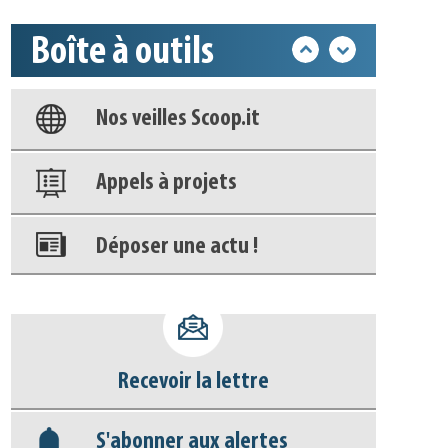
Base documentaire
Boîte à outils
Nos veilles Scoop.it
Appels à projets
Déposer une actu !
Accéder à son compte - (Se
déconnecter)
Base documentaire
Recevoir la lettre
Nos veilles Scoop.it