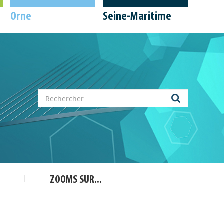
Orne
Seine-Maritime
Appels à projets
Déposer une actu !
ZOOMS SUR...
Accéder à son compte - (Se
déconnecter)