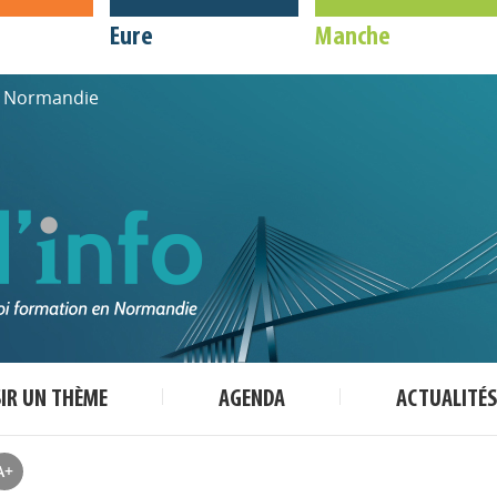
Eure
Manche
de Normandie
SIR UN THÈME
AGENDA
ACTUALITÉS
A+