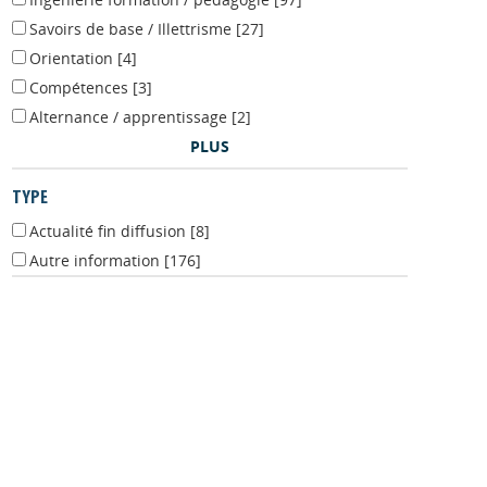
Ingénierie formation / pédagogie
[97]
Savoirs de base / Illettrisme
[27]
Orientation
[4]
Compétences
[3]
Alternance / apprentissage
[2]
PLUS
TYPE
Actualité fin diffusion
[8]
Autre information
[176]