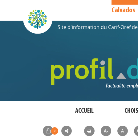
Calvados
Site d'information du Carif-Oref 
ACCUEIL
CHOI
A-
A