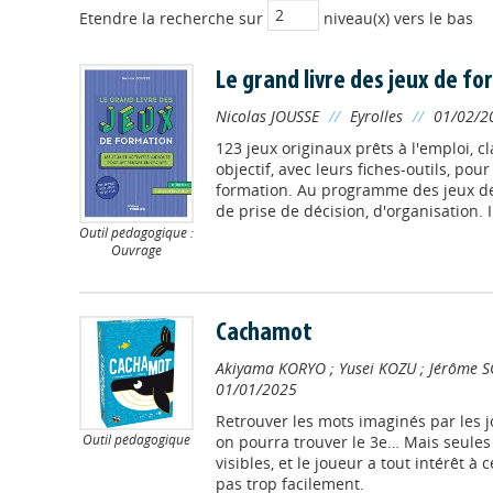
Etendre la recherche sur
niveau(x) vers le bas
Le grand livre des jeux de f
Nicolas JOUSSE
//
Eyrolles
//
01/02/2
123 jeux originaux prêts à l'emploi, cl
objectif, avec leurs fiches-outils, pou
formation. Au programme des jeux de
de prise de décision, d'organisation. I
Outil pédagogique :
Ouvrage
Cachamot
Akiyama KORYO
;
Yusei KOZU
;
Jérôme S
01/01/2025
Retrouver les mots imaginés par les j
Outil pédagogique
on pourra trouver le 3e… Mais seules 
visibles, et le joueur a tout intérêt 
pas trop facilement.