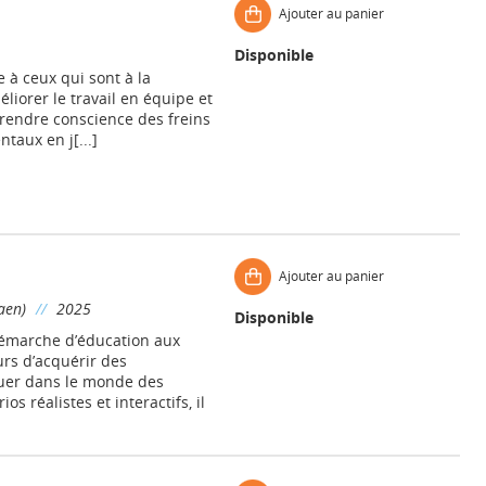
Ajouter au panier
Disponible
e à ceux qui sont à la
liorer le travail en équipe et
 prendre conscience des freins
taux en j[...]
Ajouter au panier
aen)
//
2025
Disponible
démarche d’éducation aux
rs d’acquérir des
uer dans le monde des
 réalistes et interactifs, il