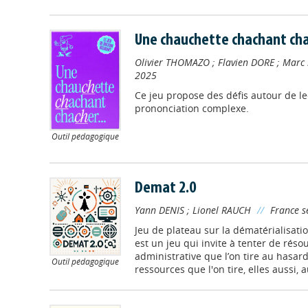
Une chauchette chachant cha
Olivier THOMAZO
;
Flavien DORE
;
Marc
2025
Ce jeu propose des défis autour de le
prononciation complexe.
Outil pédagogique
Demat 2.0
Yann DENIS
;
Lionel RAUCH
//
France s
Jeu de plateau sur la dématérialisati
est un jeu qui invite à tenter de rés
administrative que l’on tire au hasar
Outil pédagogique
ressources que l'on tire, elles aussi, 