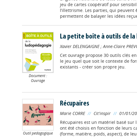
jeu de cartes coopératif pour sensibi
l’illettrisme. Les parties, qui peuvent
permettent de balayer les idées reçues
La petite boîte à outils de l
Xavier DELENGAIGNE
;
Anne-Claire PREV
Cet ouvrage propose 30 outils clés en 
le jeu quel que soit le contexte de f
existants - créer son propre jeu.
Document :
Ouvrage
Récupaires
Marie CORRE
//
Cit'inspir
//
01/01/2
Récupaires est un matériel basé sur l
ont été choisis en fonction de leurs 
Outil pédagogique
(forme, matière, poids, aspect), de leu