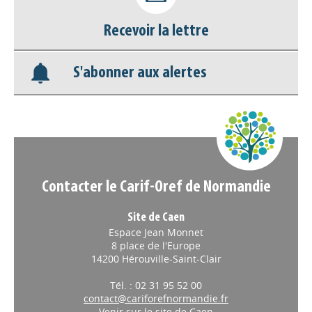
Recevoir la lettre
Base documentaire
S'abonner aux alertes
Nos veilles Scoop.it
Appels à projets
Contacter le Carif-Oref de Normandie
Site de Caen
Espace Jean Monnet
8 place de l'Europe
14200 Hérouville-Saint-Clair
Tél. : 02 31 95 52 00
contact@cariforefnormandie.fr
Venir sur le site de Caen