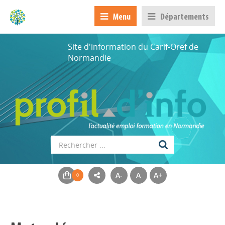
Menu
Départements
Site d'information du Carif-Oref de
Normandie
A-
A
A+