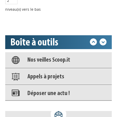
Déposer une actu !
niveau(x) vers le bas
Accéder à son compte - (Se
déconnecter)
Boîte à outils
Base documentaire
Nos veilles Scoop.it
Appels à projets
Déposer une actu !
Accéder à son compte - (Se
déconnecter)