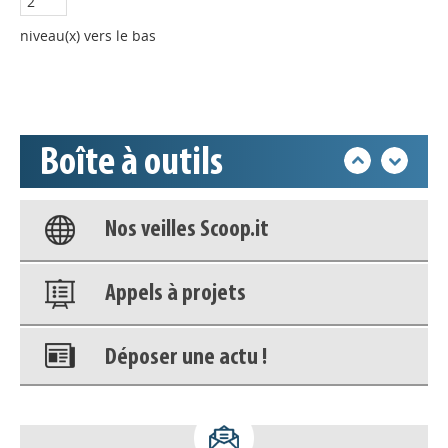
Déposer une actu !
niveau(x) vers le bas
Accéder à son compte - (Se
déconnecter)
Boîte à outils
Base documentaire
Nos veilles Scoop.it
Appels à projets
Déposer une actu !
Accéder à son compte - (Se
déconnecter)