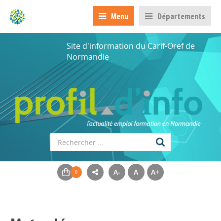
Menu
Départements
Site d'information du Carif-Oref de
Normandie
A-
A
A+