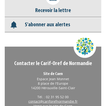
Recevoir la lettre
Base documentaire
S'abonner aux alertes
Nos veilles Scoop.it
Appels à projets
Contacter le Carif-Oref de Normandie
Site de Caen
Espace Jean Monnet
8 place de l'Europe
14200 Hérouville-Saint-Clair
Tél. : 02 31 95 52 00
contact@cariforefnormandie.fr
Venir sur le site de Caen