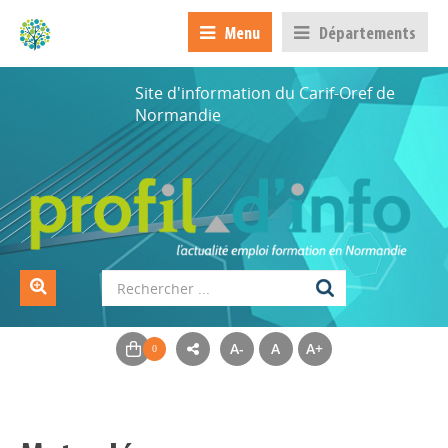
Menu
Départements
Site d'information du Carif-Oref de
Normandie
A-
A
A+