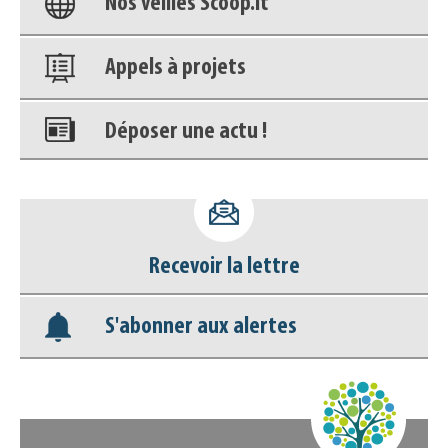
Nos veilles Scoop.it
Appels à projets
Déposer une actu !
Accéder à son compte - (Se
déconnecter)
Recevoir la lettre
Base documentaire
S'abonner aux alertes
Nos veilles Scoop.it
Appels à projets