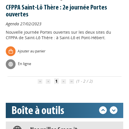
CFPPA Saint-Lô Thère : 2e journée Portes
ouvertes
Agenda
27/02/2023
Nouvelle journée Portes ouvertes sur les deux sites du
CFPPA de Saint-Lô Thère : à Saint-Lô et Pont-Hébert.
Ajouter au panier
Appels à projets
En ligne
Déposer une actu !
1
(1 - 2 / 2)
Accéder à son compte - (Se
déconnecter)
Boîte à outils
Base documentaire