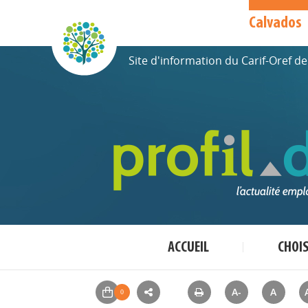
Calvados
Site d'information du Carif-Oref 
ACCUEIL
CHOI
A-
A