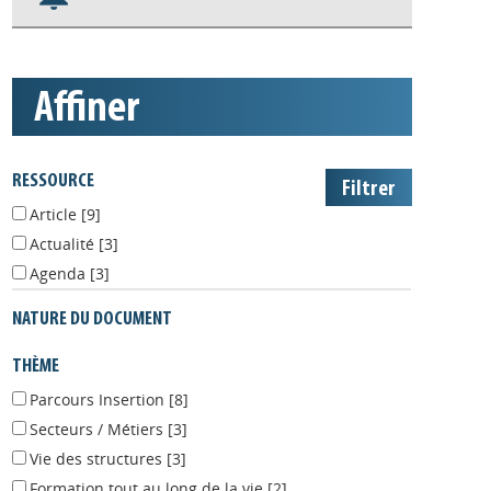
S'abonner aux alertes
Appels à projets
affiner
RESSOURCE
Article
[9]
Actualité
[3]
Agenda
[3]
NATURE DU DOCUMENT
THÈME
Parcours Insertion
[8]
Secteurs / Métiers
[3]
Vie des structures
[3]