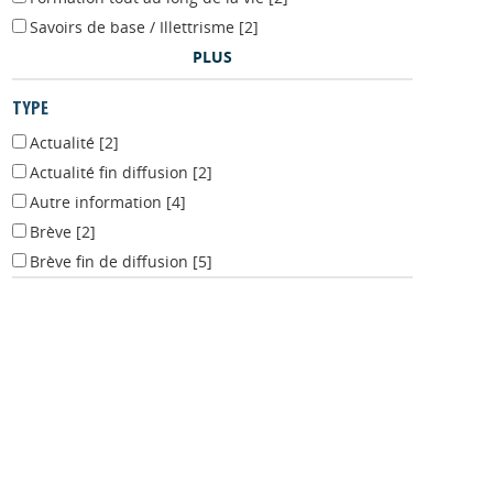
Formation tout au long de la vie
[2]
Savoirs de base / Illettrisme
[2]
PLUS
TYPE
Actualité
[2]
Actualité fin diffusion
[2]
Autre information
[4]
Brève
[2]
Brève fin de diffusion
[5]