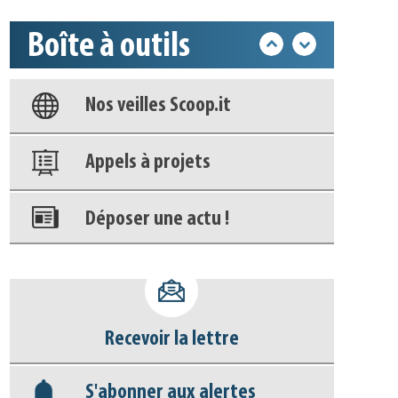
Base documentaire
Boîte à outils
Nos veilles Scoop.it
Appels à projets
Déposer une actu !
Accéder à son compte - (Se
déconnecter)
Base documentaire
Nos veilles Scoop.it
Recevoir la lettre