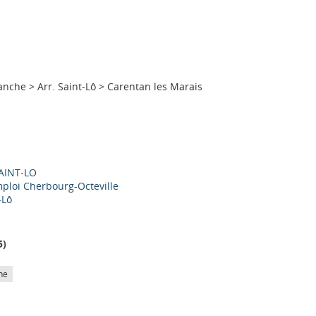
anche
>
Arr. Saint-Lô
>
Carentan les Marais
SAINT-LO
mploi Cherbourg-Octeville
-Lô
5
)
he