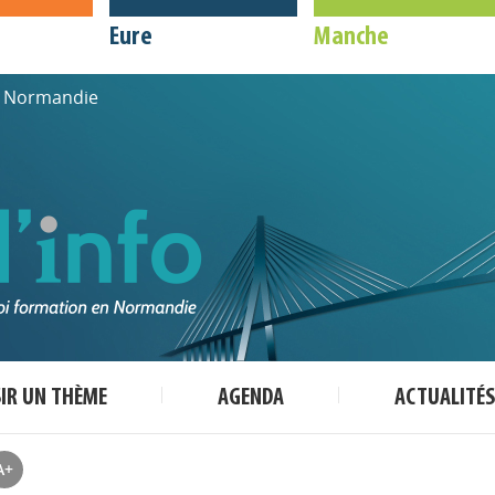
Eure
Manche
de Normandie
SIR UN THÈME
AGENDA
ACTUALITÉS
A+