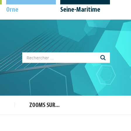
Orne
Seine-Maritime
Appels à projets
Déposer une actu !
ZOOMS SUR...
Accéder à son compte - (Se
déconnecter)