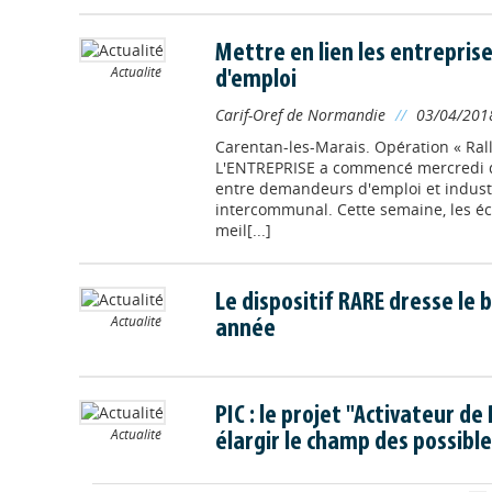
Mettre en lien les entrepris
Actualité
d'emploi
Carif-Oref de Normandie
//
03/04/201
Carentan-les-Marais. Opération « Ralli
L'ENTREPRISE a commencé mercredi d
entre demandeurs d'emploi et industri
intercommunal. Cette semaine, les é
meil[...]
Le dispositif RARE dresse le 
Actualité
année
PIC : le projet "Activateur de
Actualité
élargir le champ des possibl