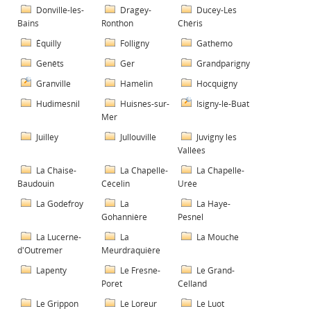
Donville-les-
Dragey-
Ducey-Les
Bains
Ronthon
Chéris
Équilly
Folligny
Gathemo
Genêts
Ger
Grandparigny
Granville
Hamelin
Hocquigny
Hudimesnil
Huisnes-sur-
Isigny-le-Buat
Mer
Juilley
Jullouville
Juvigny les
Vallées
La Chaise-
La Chapelle-
La Chapelle-
Baudouin
Cécelin
Urée
La Godefroy
La
La Haye-
Gohannière
Pesnel
La Lucerne-
La
La Mouche
d'Outremer
Meurdraquière
Lapenty
Le Fresne-
Le Grand-
Poret
Celland
Le Grippon
Le Loreur
Le Luot