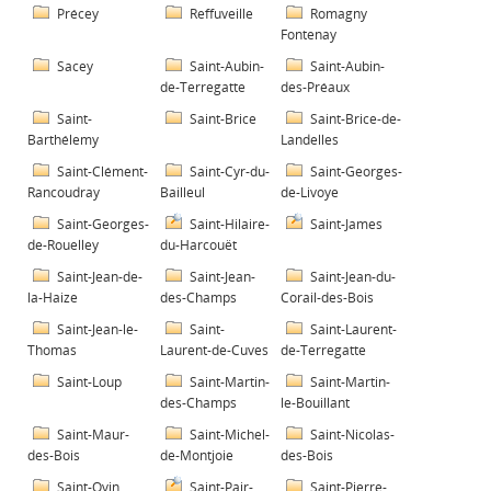
Précey
Reffuveille
Romagny
Fontenay
Sacey
Saint-Aubin-
Saint-Aubin-
de-Terregatte
des-Préaux
Saint-
Saint-Brice
Saint-Brice-de-
Barthélemy
Landelles
Saint-Clément-
Saint-Cyr-du-
Saint-Georges-
Rancoudray
Bailleul
de-Livoye
Saint-Georges-
Saint-Hilaire-
Saint-James
de-Rouelley
du-Harcouët
Saint-Jean-de-
Saint-Jean-
Saint-Jean-du-
la-Haize
des-Champs
Corail-des-Bois
Saint-Jean-le-
Saint-
Saint-Laurent-
Thomas
Laurent-de-Cuves
de-Terregatte
Saint-Loup
Saint-Martin-
Saint-Martin-
des-Champs
le-Bouillant
Saint-Maur-
Saint-Michel-
Saint-Nicolas-
des-Bois
de-Montjoie
des-Bois
Saint-Ovin
Saint-Pair-
Saint-Pierre-