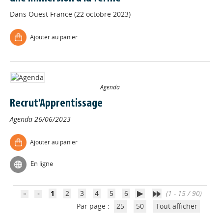
Dans
Ouest France (22 octobre 2023)
Ajouter au panier
Agenda
Recrut'Apprentissage
Agenda
26/06/2023
Appels à projets
Ajouter au panier
Déposer une actu !
En ligne
Accéder à son compte - (Se
déconnecter)
1
2
3
4
5
6
(1 - 15 / 90)
Par page :
25
50
Tout afficher