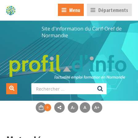
Menu
Départements
Site d'information du Carif-Oref de
Normandie
A-
A
A+