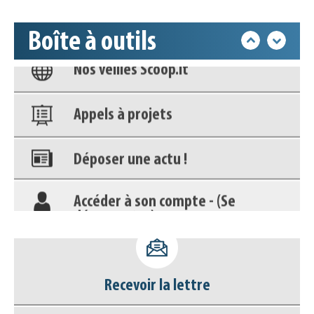
Base documentaire
Boîte à outils
Nos veilles Scoop.it
Appels à projets
Déposer une actu !
Accéder à son compte - (Se
déconnecter)
Base documentaire
Nos veilles Scoop.it
Recevoir la lettre