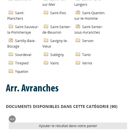
sur-Mer
Langers
Saint-
Saint-Pois
Saint-Quentin-
Planchers
sur-le-Homme
Saint-Sauveur-
Saint-Senier-
Saint-Senier-
la-Pommeraye
de-Beuvron
sous-Avranches
Sartilly-Baie-
Savigny-le-
Servon
Bocage
Vieux
Sourdeval
Subligny
Tanis
Tirepied
Vains
Vernix
Yquelon
Arr. Avranches
DOCUMENTS DISPONIBLES DANS CETTE CATÉGORIE (
90
)
Ajouter le résultat dans votre panier