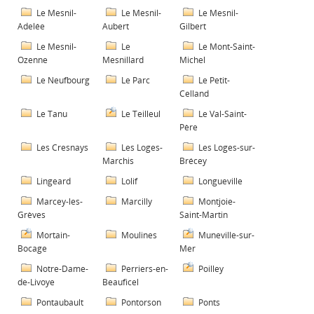
Le Mesnil-
Le Mesnil-
Le Mesnil-
Adelée
Aubert
Gilbert
Le Mesnil-
Le
Le Mont-Saint-
Ozenne
Mesnillard
Michel
Le Neufbourg
Le Parc
Le Petit-
Celland
Le Tanu
Le Teilleul
Le Val-Saint-
Père
Les Cresnays
Les Loges-
Les Loges-sur-
Marchis
Brécey
Lingeard
Lolif
Longueville
Marcey-les-
Marcilly
Montjoie-
Grèves
Saint-Martin
Mortain-
Moulines
Muneville-sur-
Bocage
Mer
Notre-Dame-
Perriers-en-
Poilley
de-Livoye
Beauficel
Pontaubault
Pontorson
Ponts