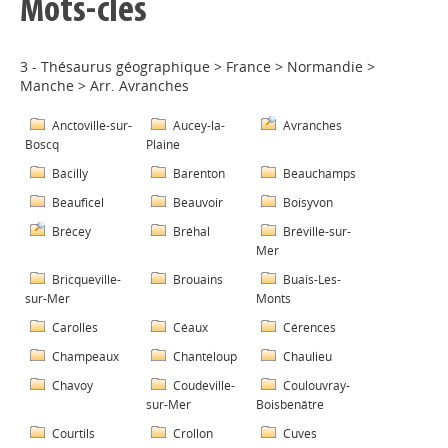
Mots-clés
3 - Thésaurus géographique
>
France
>
Normandie
>
Manche
>
Arr. Avranches
Anctoville-sur-
Aucey-la-
Avranches
Boscq
Plaine
Bacilly
Barenton
Beauchamps
Beauficel
Beauvoir
Boisyvon
Brécey
Bréhal
Bréville-sur-
Mer
Bricqueville-
Brouains
Buais-Les-
sur-Mer
Monts
Carolles
Céaux
Cérences
Champeaux
Chanteloup
Chaulieu
Chavoy
Coudeville-
Coulouvray-
sur-Mer
Boisbenâtre
Courtils
Crollon
Cuves