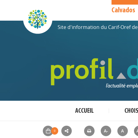
Calvados
Site d'information du Carif-Oref 
ACCUEIL
CHOI
A-
A