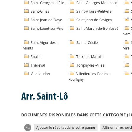
Saint-Georges-d'Elle
Saint-Georges-Montcocq
Saint-Gilles
Saint-Hilaire-Petitville
Saint-Jean-de-Daye
Saint-Jean-de-Savigny
Saint-Louet-sur-Vire
Saint-Martin-de-Bonfossé
Semil
Saint-Vigor-des-
Sainte-Cécile
Monts
Vire
Soulles
Terre-et-Marais
Thèreval
Torigny-les-Villes
Villebaudon
Villedieu-les-Poêles-
Rouffigny
Arr. Saint-Lô
DOCUMENTS DISPONIBLES DANS CETTE CATÉGORIE (
1
Ajouter le résultat dans votre panier
Affiner la recherc