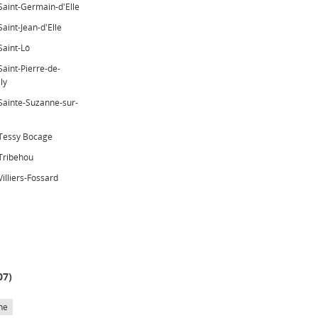
Saint-Germain-d'Elle
Saint-Jean-d'Elle
Saint-Lô
Saint-Pierre-de-
ly
Sainte-Suzanne-sur-
Tessy Bocage
Tribehou
Villiers-Fossard
07
)
he