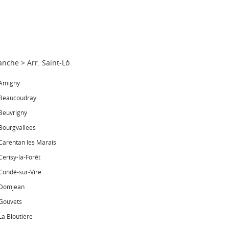
anche
>
Arr. Saint-Lô
Amigny
Beaucoudray
Beuvrigny
Bourgvallées
Carentan les Marais
Cerisy-la-Forêt
Condé-sur-Vire
Domjean
Gouvets
La Bloutière