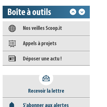
Base documentaire
Boîte à outils
Nos veilles Scoop.it
Appels à projets
Déposer une actu !
Accéder à son compte - (Se
déconnecter)
Base documentaire
Nos veilles Scoop.it
Recevoir la lettre