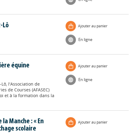
t-Lô
Ajouter au panier
En ligne
lière équine
Ajouter au panier
En ligne
-Lô, l'Association de
ries de Courses (AFASEC)
i et à la formation dans la
 la Manche : « En
Ajouter au panier
chage scolaire