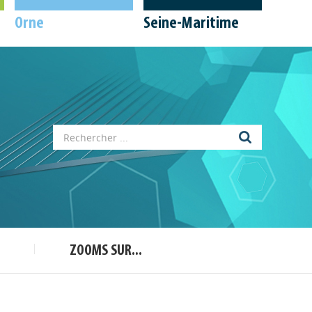
Orne
Seine-Maritime
Appels à projets
Déposer une actu !
ZOOMS SUR...
Accéder à son compte - (Se
déconnecter)