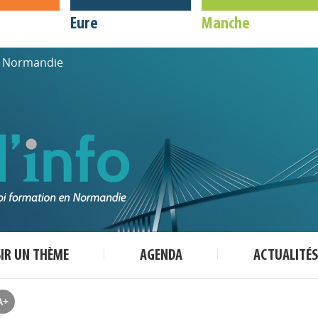
Eure
Manche
de Normandie
SIR UN THÈME
AGENDA
ACTUALITÉS
A+