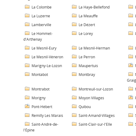
La Colombe
La Haye-Bellefond
La Luzerne
La Meauffe
Lamberville
Le Dézert
Le Hommet-
Le Lorey
d'Arthenay
Le Mesnil-Eury
Le Mesnil-Herman
Le Mesnil-Véneron
Le Perron
Marigny-Le-Lozon
Maupertuis
Montabot
Montbray
Grai
Montrabot
Montreuil-sur-Lozon
Morigny
Moyon Villages
Pont-Hébert
Quibou
Remilly Les Marais
Saint-Amand-Villages
Saint-André-de-
Saint-Clair-sur-l'Elle
l'Épine