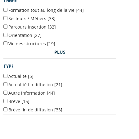
THÈME
Formation tout au long de la vie
[44]
Secteurs / Métiers
[33]
Parcours Insertion
[32]
Orientation
[27]
Vie des structures
[19]
PLUS
TYPE
Actualité
[5]
Actualité fin diffusion
[21]
Autre information
[44]
Brève
[15]
Brève fin de diffusion
[33]