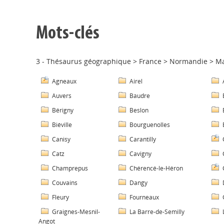
Mots-clés
3 - Thésaurus géographique
>
France
>
Normandie
>
M
Agneaux
Airel
Auvers
Baudre
Bérigny
Beslon
Biéville
Bourguenolles
Canisy
Carantilly
Catz
Cavigny
Champrepus
Chérencé-le-Héron
Couvains
Dangy
Fleury
Fourneaux
Graignes-Mesnil-
La Barre-de-Semilly
Angot