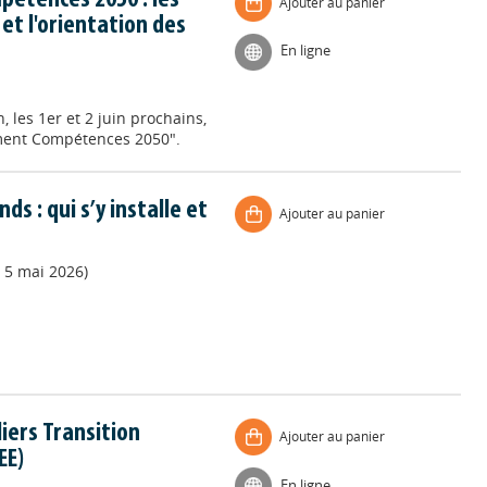
étences 2050 : les
Ajouter au panier
et l'orientation des
En ligne
les 1er et 2 juin prochains,
ement Compétences 2050".
s : qui s’y installe et
Ajouter au panier
 5 mai 2026)
iers Transition
Ajouter au panier
EE)
En ligne