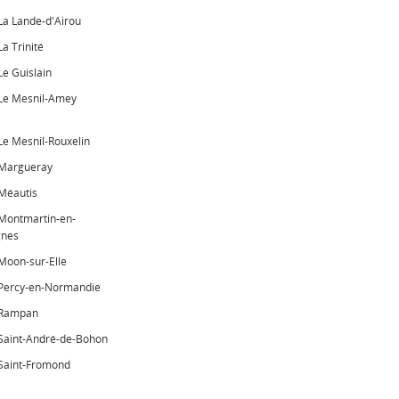
La Lande-d'Airou
La Trinité
Le Guislain
Le Mesnil-Amey
Le Mesnil-Rouxelin
Margueray
Méautis
Montmartin-en-
gnes
Moon-sur-Elle
Percy-en-Normandie
Rampan
Saint-André-de-Bohon
Saint-Fromond