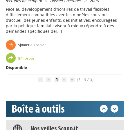
d'Etudes de l'Emploi
//
Dossiers d'études
//
2006
Face au développement d’horaires de travail flexibles
difficilement compatibles avec les modèles courants
d’accueil des jeunes enfants, des initiatives, encouragées
par la politique familiale visent à mieux répondre à des
demandes spécifiques de[...]
Ajouter au panier
Appels à projets
Réserver
Disponible
Déposer une actu !
1
(1 - 3 / 3)
Accéder à son compte - (Se
déconnecter)
Boîte à outils
Base documentaire
Nos veilles Scoop.it