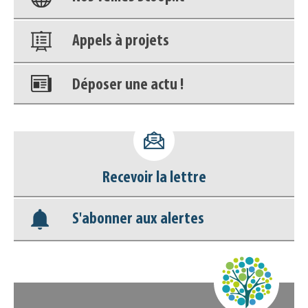
Appels à projets
Déposer une actu !
Accéder à son compte - (Se
déconnecter)
Recevoir la lettre
Base documentaire
S'abonner aux alertes
Nos veilles Scoop.it
Appels à projets