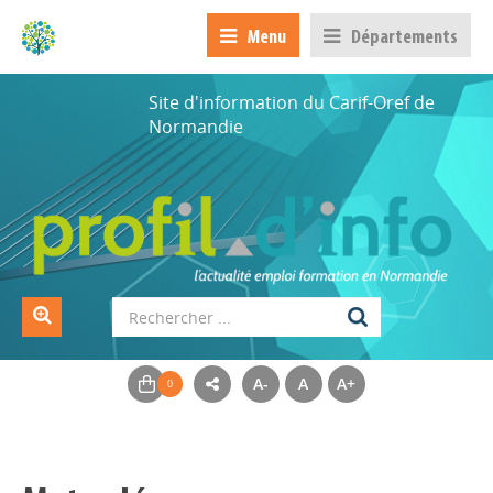
Menu
Départements
Site d'information du Carif-Oref de
Normandie
A-
A
A+