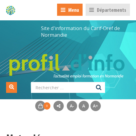
Menu
Départements
Site d'information du Carif-Oref de
Normandie
A-
A
A+