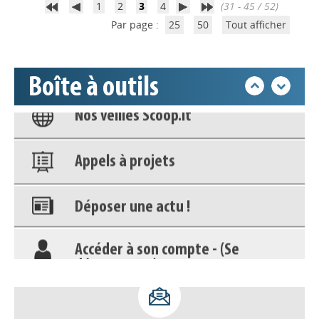
déconnecter)
1
2
3
4
(31 - 45 / 52)
Par page :
25
50
Tout afficher
Base documentaire
Boîte à outils
Nos veilles Scoop.it
Appels à projets
Déposer une actu !
Accéder à son compte - (Se
déconnecter)
Base documentaire