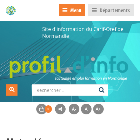
Menu
Départements
Site d'information du Carif-Oref de
Normandie
A-
A
A+