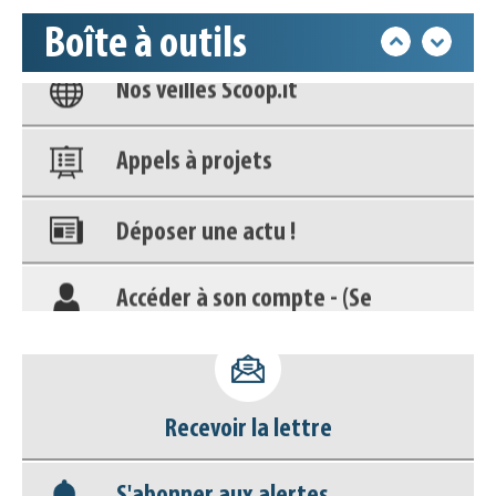
Boîte à outils
Nos veilles Scoop.it
Appels à projets
Déposer une actu !
Accéder à son compte - (Se
déconnecter)
Base documentaire
Nos veilles Scoop.it
Recevoir la lettre
Appels à projets
S'abonner aux alertes