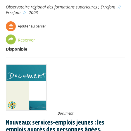
Observatoire régional des formations supérieures
;
Errefom
//
Errefom
//
2003
Ajouter au panier
Réserver
Disponible
Document
Nouveaux services-emplois jeunes : les
emplois auprès des personnes âgées.