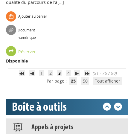
qualité du parcours de l’a[...]
Ajouter au panier
Appels à projets
Document
numérique
Déposer une actu !
Réserver
Disponible
Accéder à son compte - (Se
déconnecter)
1
2
3
4
(51 - 75 / 90)
Par page :
25
50
Tout afficher
Base documentaire
Boîte à outils
Nos veilles Scoop.it
Appels à projets