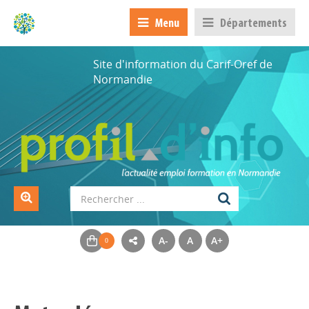
Menu
Départements
Site d'information du Carif-Oref de
Normandie
A-
A
A+