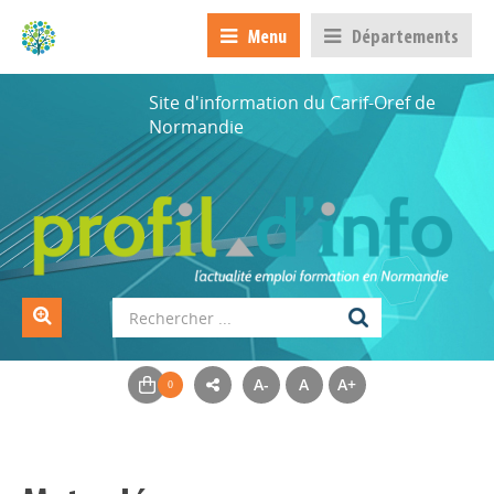
Menu
Départements
Site d'information du Carif-Oref de
Normandie
A-
A
A+