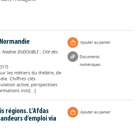
 Normandie
Ajouter au panier
;
Nadine DUDOUBLE
;
Cité des
Documents
numériques
017)
ur les métiers du théâtre, de
ie. Chiffres clés
pulation active, perspectives
rmations initi[...]
s régions. L’Afdas
Ajouter au panier
andeurs d’emploi via