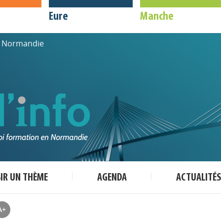
Eure
Manche
de Normandie
SIR UN THÈME
AGENDA
ACTUALITÉS
A+