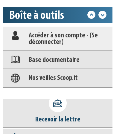
Boîte à outils
Déposer une actu !
Accéder à son compte - (Se
déconnecter)
Base documentaire
Nos veilles Scoop.it
Appels à projets
Recevoir la lettre