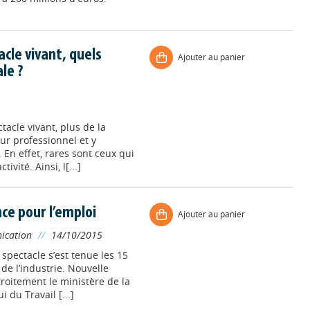
acle vivant, quels
Ajouter au panier
ale ?
tacle vivant, plus de la
ur professionnel et y
 En effet, rares sont ceux qui
vité. Ainsi, l[...]
ce pour l’emploi
Ajouter au panier
nication
//
14/10/2015
spectacle s’est tenue les 15
 de l’industrie. Nouvelle
oitement le ministère de la
 du Travail [...]