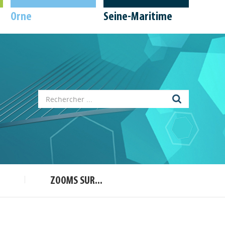
Orne
Seine-Maritime
Appels à projets
Déposer une actu !
Accéder à son compte - (Se
déconnecter)
Base documentaire
ZOOMS SUR...
Nos veilles Scoop.it
Appels à projets