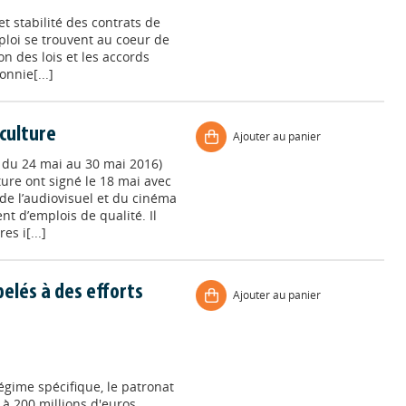
et stabilité des contrats de
loi se trouvent au coeur de
ion des lois et les accords
onnie[...]
 culture
Ajouter au panier
, du 24 mai au 30 mai 2016)
ture ont signé le 18 mai avec
 de l’audiovisuel et du cinéma
t d’emplois de qualité. Il
es i[...]
elés à des efforts
Ajouter au panier
égime spécifique, le patronat
 à 200 millions d'euros.