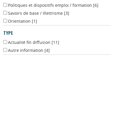
Politiques et dispositifs emploi / formation
[6]
Savoirs de base / Illettrisme
[3]
Orientation
[1]
TYPE
Actualité fin diffusion
[11]
Autre information
[4]