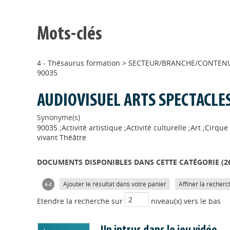
Mots-clés
4 - Thésaurus formation
>
SECTEUR/BRANCHE/CONTENU 
90035
AUDIOVISUEL ARTS SPECTACLE
Synonyme(s)
90035 ;Activité artistique ;Activité culturelle ;Art ;Cir
vivant Théâtre
DOCUMENTS DISPONIBLES DANS CETTE CATÉGORIE (
2
Ajouter le résultat dans votre panier
Affiner la recherc
Etendre la recherche sur
niveau(x) vers le bas