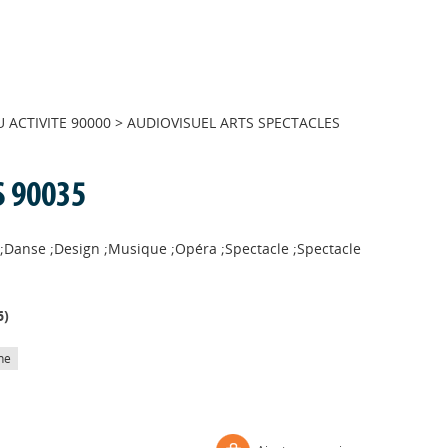
ACTIVITE 90000
>
AUDIOVISUEL ARTS SPECTACLES
S 90035
que ;Danse ;Design ;Musique ;Opéra ;Spectacle ;Spectacle
6
)
he