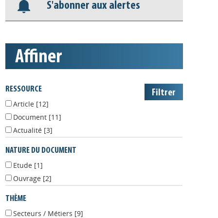
S'abonner aux alertes
affiner
RESSOURCE
Article
[12]
Document
[11]
Actualité
[3]
NATURE DU DOCUMENT
Etude
[1]
Ouvrage
[2]
THÈME
Secteurs / Métiers
[9]