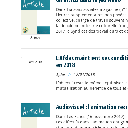
Un intrus dans le jeu vidéo
Dans
Liaisons sociales magazine (n° 1
Heures supplémentaires non payées,
collective, charge de travail souvent 
la deuxième industrie culturelle fra
2017 le Syndicat des travailleurs et des
Article
L’Afdas maintient ses condit
Actualité
en 2018
Afdas
//
12/01/2018
L’objectif reste le même : optimiser l
mutualisation au bénéfice de tous et
Audiovisuel : l'animation rec
Dans
Les Echos (16 novembre 2017)
Les effectifs dans l'animation ont g
studios ont relocalisé leur productio