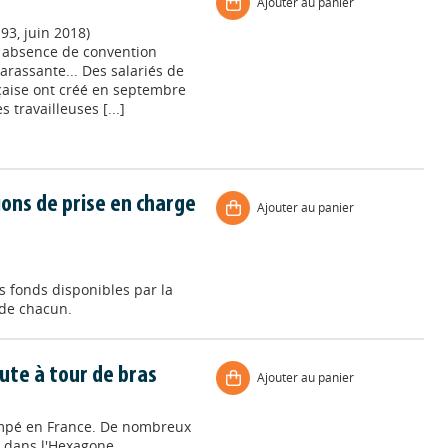
Ajouter au panier
93, juin 2018)
 absence de convention
harassante... Des salariés de
nçaise ont créé en septembre
 travailleuses [...]
ions de prise en charge
Ajouter au panier
es fonds disponibles par la
 de chacun.
rute à tour de bras
Ajouter au panier
rimpé en France. De nombreux
n dans l'Hexagone.