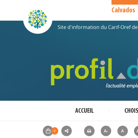
Calvados
Site d'information du Carif-Oref 
ACCUEIL
CHOI
A-
A