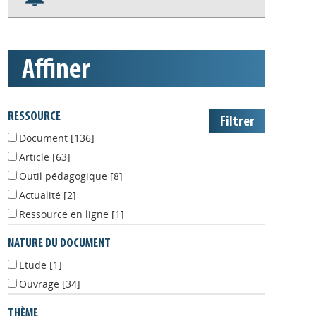
S'abonner aux alertes
Appels à projets
affiner
RESSOURCE
Document
[136]
Article
[63]
Outil pédagogique
[8]
Actualité
[2]
Ressource en ligne
[1]
NATURE DU DOCUMENT
Etude
[1]
Ouvrage
[34]