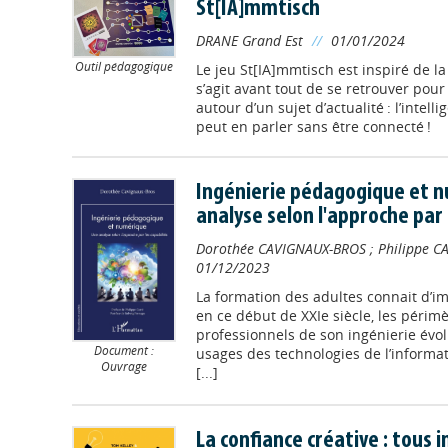
St[IA]mmtisch
DRANE Grand Est
//
01/01/2024
Outil pédagogique
Le jeu St[IA]mmtisch est inspiré de la
s’agit avant tout de se retrouver po
autour d’un sujet d’actualité : l’intellige
peut en parler sans être connecté !
Ingénierie pédagogique et n
analyse selon l'approche par 
Dorothée CAVIGNAUX-BROS
;
Philippe C
01/12/2023
La formation des adultes connait d’i
en ce début de XXIe siècle, les périmè
professionnels de son ingénierie év
Document :
usages des technologies de l’informa
Ouvrage
[...]
La confiance créative : tous 