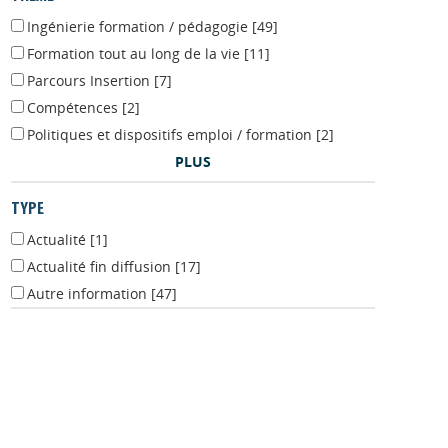
THÈME
Ingénierie formation / pédagogie
[49]
Formation tout au long de la vie
[11]
Parcours Insertion
[7]
Compétences
[2]
Politiques et dispositifs emploi / formation
[2]
PLUS
TYPE
Actualité
[1]
Actualité fin diffusion
[17]
Autre information
[47]