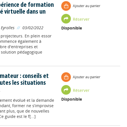
xpérience de formation
Ajouter au panier
té virtuelle dans un
Réserver
Eyrolles
//
03/02/2022
Disponible
s projecteurs. En plein essor
 commence également à
re d'entreprises et
e solution pédagogique
mateur : conseils et
Ajouter au panier
utes les situations
Réserver
2
Disponible
lement évolué et la demande
ndant, former ne s’improvise
ant plus, que de nouvelles
 guide est le f[...]