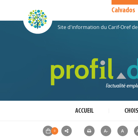
Calvados
Site d'information du Carif-Oref 
ACCUEIL
CHOI
A-
A