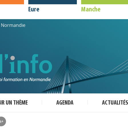
Eure
Manche
de Normandie
SIR UN THÈME
AGENDA
ACTUALITÉS
A+