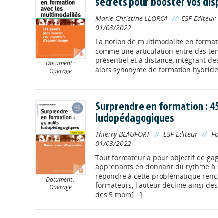
secrets pour booster vos dis
Marie-Christine LLORCA
//
ESF Editeur
01/03/2022
La notion de multimodalité en format
comme une articulation entre des te
présentiel et à distance, intégrant de
Document :
alors synonyme de formation hybride. E
Ouvrage
Surprendre en formation : 45
ludopédagogiques
Thierry BEAUFORT
//
ESF Editeur
//
F
01/03/2022
Tout formateur a pour objectif de gag
apprenants en donnant du rythme à s
répondre à cette problématique renco
Document :
formateurs, l'auteur décline ainsi de
Ouvrage
des 5 mom[...]