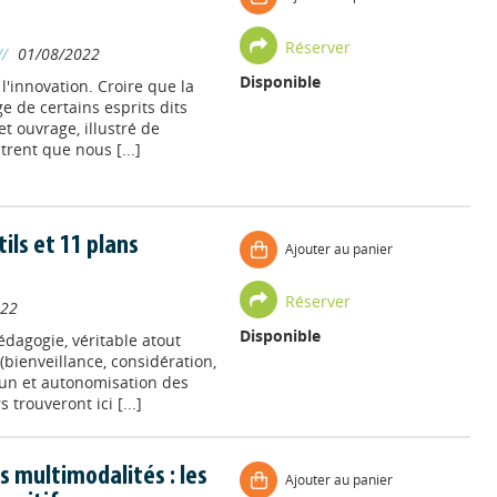
Réserver
//
01/08/2022
Disponible
l'innovation. Croire que la
ge de certains esprits dits
et ouvrage, illustré de
rent que nous [...]
ils et 11 plans
Ajouter au panier
Réserver
022
Disponible
édagogie, véritable atout
bienveillance, considération,
cun et autonomisation des
trouveront ici [...]
s multimodalités : les
Ajouter au panier