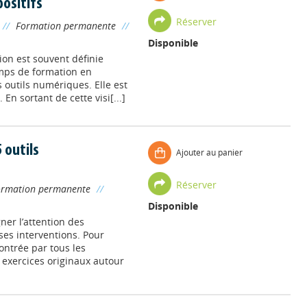
positifs
Réserver
//
Formation permanente
//
Disponible
ion est souvent définie
mps de formation en
s outils numériques. Elle est
n sortant de cette visi[...]
 outils
Ajouter au panier
Réserver
ormation permanente
//
Disponible
ner l’attention des
es interventions. Pour
ntrée par tous les
s exercices originaux autour