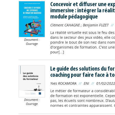
Concevoir et diffuser une e
immersive : intégrer la réali
module pédagogique
Clément CAHAGNE
;
Benjamin FUZET
//
La réalité virtuelle est sous le feu de
dans le secteur des jeux vidéo, elle
Document :
poindre le bout de son nez dans nomb
Ouvrage
d'organismes de formation. C'est un
pour[...]
Le guide des solutions du for
coaching pour faire face à to
Yves ROCAMORA
//
ENI
//
01/02/202
Le métier de formateur a considérab
de formation est exponentielle. Cepe
Document :
pas, les écueils sont nombreux. D’aut
Ouvrage
normes et contraintes apparaissent. Ce