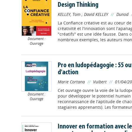
Design Thinking
KELLEY, Tom
;
David KELLEY
//
Dunod
La Confiance créative est au coeur de 
créativité et l'innovation sont l'apana
"créatifs" est une idée fausse. Dans c
Document :
nombreux exemples, les auteurs mont
Ouvrage
Pro en ludopédagogie : 55 out
d'action
Marie Cortana
//
Vuibert
//
01/04/2
Cet ouvrage ouvre la voie de la ludop
Document :
pour développer le potentiel humain (
Ouvrage
reconnaissance de l'aptitude de cha
stagiaires apprenants). Les formateurs 
Innover en formation avec le