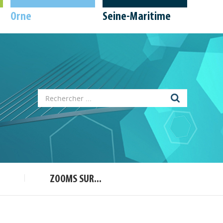
Orne
Seine-Maritime
Appels à projets
Déposer une actu !
ZOOMS SUR...
Accéder à son compte - (Se
déconnecter)