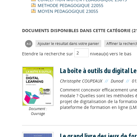
METHODE PEDAGOGIQUE 22055
MOYEN PEDAGOGIQUE 23055
DOCUMENTS DISPONIBLES DANS CETTE CATÉGORIE (
2
Ajouter le résultat dans votre panier
Affiner la recherc
Etendre la recherche sur
niveau(x) vers le bas
La boîte à outils du digital L
Christophe COUPEAUX
//
Dunod
//
01
Comment concevoir efficacement une 
modale ? Quelles sont les méthodes 
projet de digitalisation de la format
plateforme de formation en ligne (LM
Document :
Ouvrage
Le grand livre des jeux de f