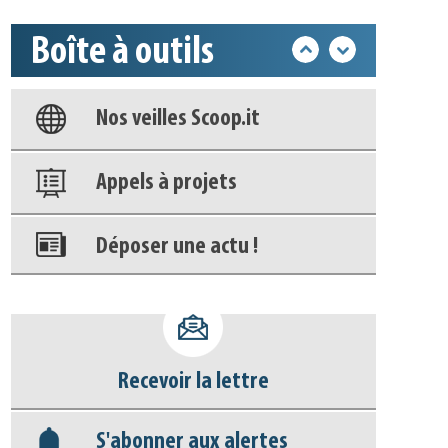
Base documentaire
Boîte à outils
Nos veilles Scoop.it
Appels à projets
Déposer une actu !
Accéder à son compte - (Se
déconnecter)
Base documentaire
Recevoir la lettre
Nos veilles Scoop.it