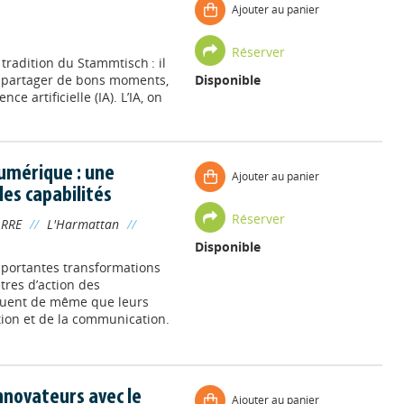
Ajouter au panier
Réserver
 tradition du Stammtisch : il
ur partager de bons moments,
Disponible
nce artificielle (IA). L’IA, on
umérique : une
Ajouter au panier
les capabilités
Réserver
ARRE
//
L'Harmattan
//
Disponible
mportantes transformations
tres d’action des
oluent de même que leurs
tion et de la communication.
innovateurs avec le
Ajouter au panier