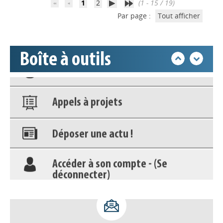
déconnecter)
1
2
(1 - 15 / 19)
Par page :
Tout afficher
Base documentaire
Boîte à outils
Nos veilles Scoop.it
Appels à projets
Déposer une actu !
Accéder à son compte - (Se
déconnecter)
Base documentaire