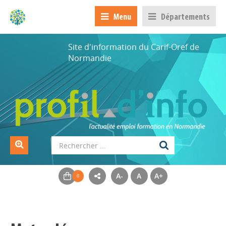
Menu
Départements
Site d'information du Carif-Oref de
Normandie
A-
A
A+