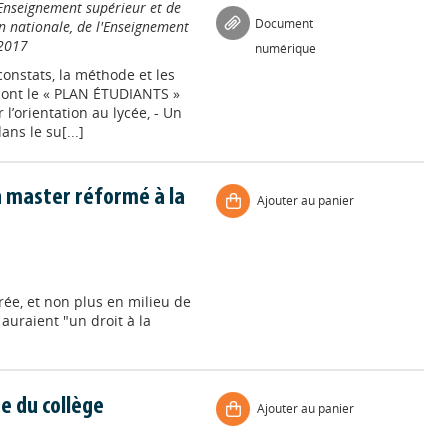
'Enseignement supérieur et de
Document
n nationale, de l'Enseignement
2017
numérique
onstats, la méthode et les
 dont le « PLAN ÉTUDIANTS »
’orientation au lycée, - Un
ns le su[...]
n master réformé à la
Ajouter au panier
trée, et non plus en milieu de
auraient "un droit à la
e du collège
Ajouter au panier