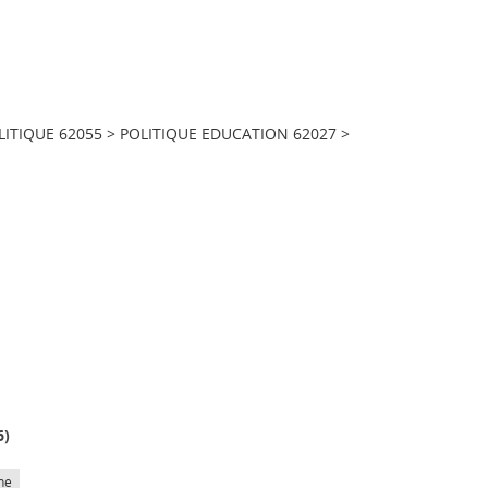
ITIQUE 62055
>
POLITIQUE EDUCATION 62027
>
6
)
he