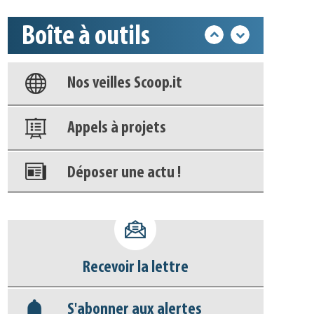
Base documentaire
Boîte à outils
Nos veilles Scoop.it
Appels à projets
Déposer une actu !
Accéder à son compte - (Se
déconnecter)
Base documentaire
Nos veilles Scoop.it
Recevoir la lettre