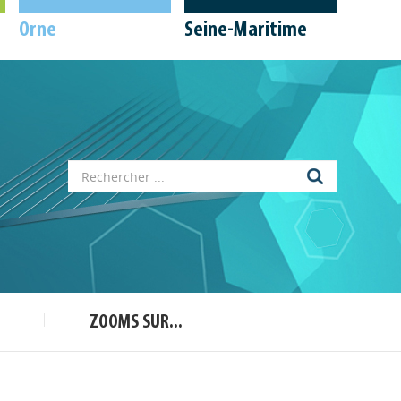
Orne
Seine-Maritime
Appels à projets
Déposer une actu !
ZOOMS SUR...
Accéder à son compte - (Se
déconnecter)