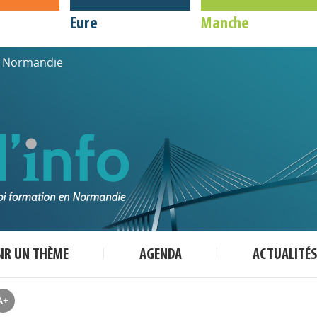
Eure
Manche
de Normandie
SIR UN THÈME
AGENDA
ACTUALITÉS
A+