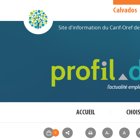
Calvados
Site d'information du Carif-Oref 
ACCUEIL
CHOI
A-
A