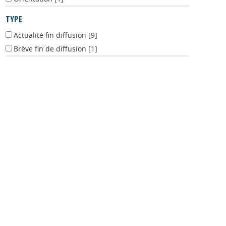
Orientation
[1]
TYPE
Actualité fin diffusion
[9]
Brève fin de diffusion
[1]