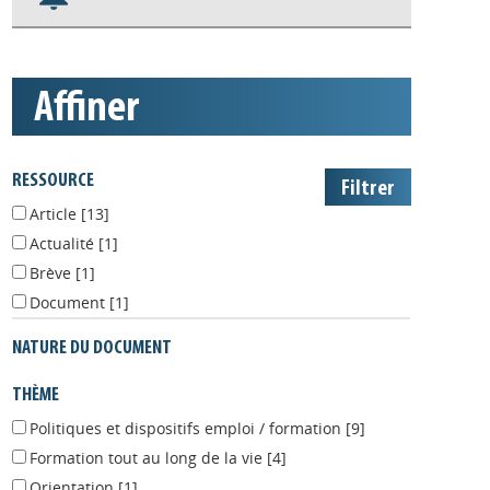
S'abonner aux alertes
Appels à projets
affiner
RESSOURCE
Article
[13]
Actualité
[1]
Brève
[1]
Document
[1]
NATURE DU DOCUMENT
THÈME
Politiques et dispositifs emploi / formation
[9]
Formation tout au long de la vie
[4]