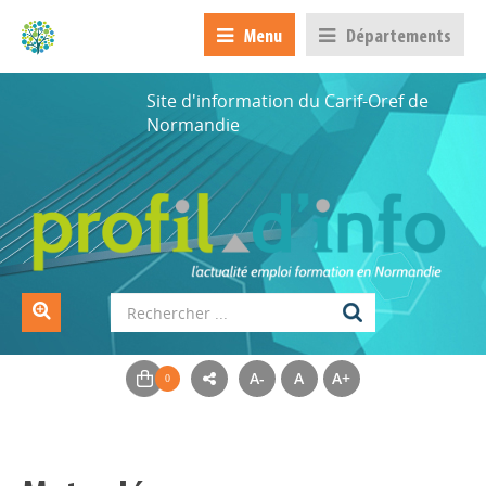
Menu
Départements
Site d'information du Carif-Oref de
Normandie
A-
A
A+