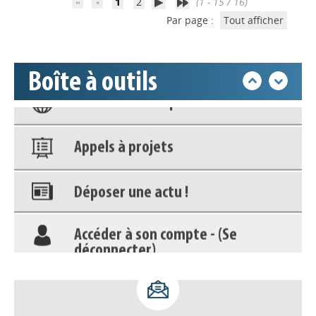
déconnecter)
1
2
(1 - 15 / 16)
Par page :
Tout afficher
Base documentaire
Boîte à outils
Nos veilles Scoop.it
Appels à projets
Déposer une actu !
Accéder à son compte - (Se
déconnecter)
Base documentaire