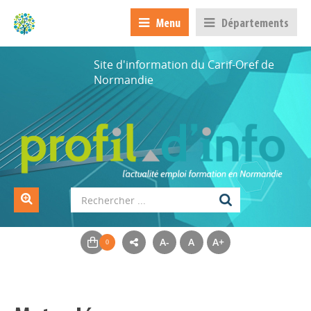
Menu
Départements
Site d'information du Carif-Oref de
Normandie
A-
A
A+