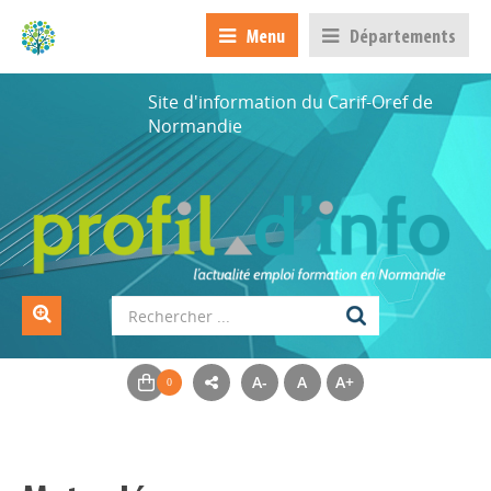
Menu
Départements
Site d'information du Carif-Oref de
Normandie
A-
A
A+