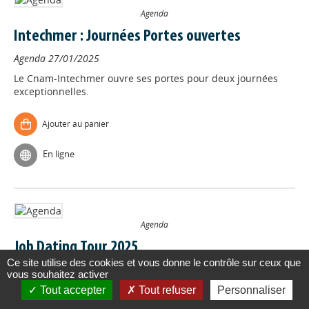
Agenda
Intechmer : Journées Portes ouvertes
Agenda
27/01/2025
Le Cnam-Intechmer ouvre ses portes pour deux journées
exceptionnelles.
Ajouter au panier
En ligne
Agenda
Job Dating Tour 2025
Ce site utilise des cookies et vous donne le contrôle sur ceux que
Agenda
17/01/2025
vous souhaitez activer
Actu.fr organise une nouvelle édition du Job Dating Tour,
Tout accepter
Tout refuser
Personnaliser
avec de nombreux rendez-vous en Normandie.