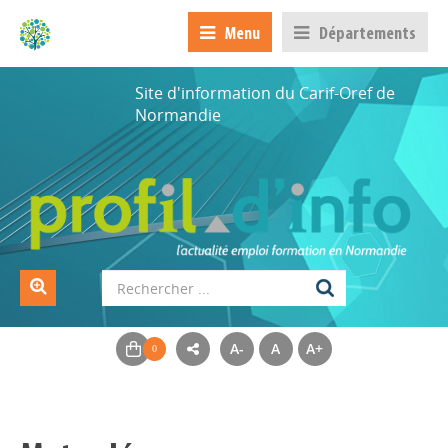
Menu
Départements
Site d'information du Carif-Oref de
Normandie
A-
A
A+