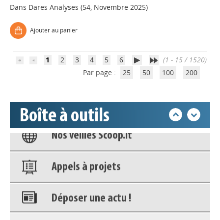
Dans
Dares Analyses (54, Novembre 2025)
Déposer une actu !
Ajouter au panier
Accéder à son compte - (Se
déconnecter)
1
2
3
4
5
6
(1 - 15 / 1520)
Par page :
25
50
100
200
Base documentaire
Boîte à outils
Nos veilles Scoop.it
Appels à projets
Déposer une actu !
Accéder à son compte - (Se