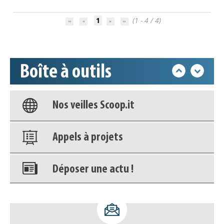
Déposer une actu !
1
(1 - 4 / 4)
Accéder à son compte - (Se
déconnecter)
Boîte à outils
Base documentaire
Nos veilles Scoop.it
Appels à projets
Déposer une actu !
Accéder à son compte - (Se
déconnecter)