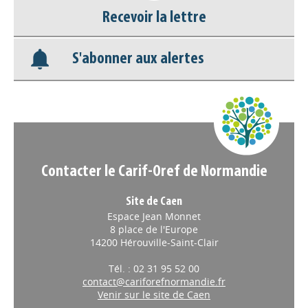
Base documentaire
Recevoir la lettre
Nos veilles Scoop.it
S'abonner aux alertes
Appels à projets
Contacter le Carif-Oref de Normandie
Site de Caen
Espace Jean Monnet
8 place de l'Europe
14200 Hérouville-Saint-Clair
Tél. : 02 31 95 52 00
contact@cariforefnormandie.fr
Venir sur le site de Caen