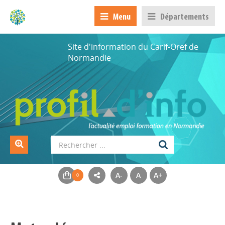
Menu
Départements
Site d'information du Carif-Oref de
Normandie
A-
A
A+