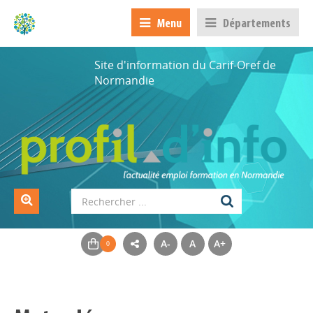
Menu
Départements
Site d'information du Carif-Oref de
Normandie
A-
A
A+