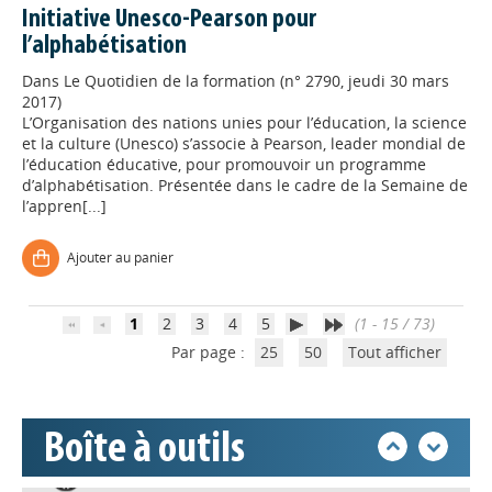
Initiative Unesco-Pearson pour
l’alphabétisation
Dans
Le Quotidien de la formation (n° 2790, jeudi 30 mars
2017)
L’Organisation des nations unies pour l’éducation, la science
et la culture (Unesco) s’associe à Pearson, leader mondial de
Appels à projets
l’éducation éducative, pour promouvoir un programme
d’alphabétisation. Présentée dans le cadre de la Semaine de
l’appren[...]
Déposer une actu !
Ajouter au panier
Accéder à son compte - (Se
déconnecter)
1
2
3
4
5
(1 - 15 / 73)
Par page :
25
50
Tout afficher
Base documentaire
Boîte à outils
Nos veilles Scoop.it