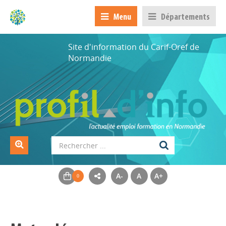
Menu
Départements
Site d'information du Carif-Oref de
Normandie
A-
A
A+