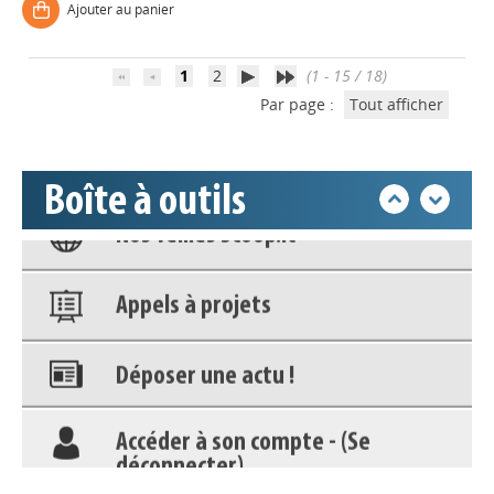
Ajouter au panier
Accéder à son compte - (Se
déconnecter)
1
2
(1 - 15 / 18)
Par page :
Tout afficher
Base documentaire
Boîte à outils
Nos veilles Scoop.it
Appels à projets
Déposer une actu !
Accéder à son compte - (Se
déconnecter)