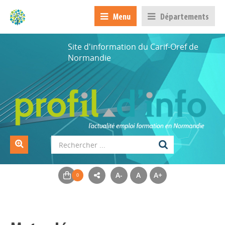
Menu
Départements
Site d'information du Carif-Oref de
Normandie
A-
A
A+