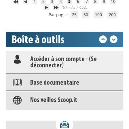
1
2
3
4
5
6
7
8
9
10
(61 - 75 / 452)
Appels à projets
Par page :
25
50
100
200
Déposer une actu !
Boîte à outils
Accéder à son compte - (Se
déconnecter)
Base documentaire
Nos veilles Scoop.it
Appels à projets