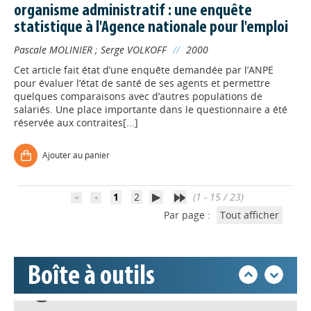
organisme administratif : une enquête
statistique à l'Agence nationale pour l'emploi
Pascale MOLINIER
;
Serge VOLKOFF
//
2000
Cet article fait état d’une enquête demandée par l’ANPE
pour évaluer l’état de santé de ses agents et permettre
Appels à projets
quelques comparaisons avec d’autres populations de
salariés. Une place importante dans le questionnaire a été
réservée aux contraites[...]
Déposer une actu !
Ajouter au panier
Accéder à son compte - (Se
déconnecter)
1
2
(1 - 15 / 23)
Par page :
Tout afficher
Base documentaire
Boîte à outils
Nos veilles Scoop.it