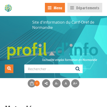
Menu
Départements
Site d'information du Carif-Oref de
Normandie
A-
A
A+